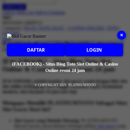
Add to Cart
Add to Wish List
Add to Compare
SKU
90NX04S1-M00FC0
Categories:
BLOG TOTO SLOT
,
CASINO ONLINE
,
TOTO
ONLINE
×
share
Facebook
Twitter
Pinterest
Google
Details
DAFTAR
LOGIN
{FACEBOOK} - Situs Blog Toto Slot
{FACEBOOK} - Situs Blog Toto Slot Online & Casino
Online & Casino Online resmi 24 jam
Online resmi 24 jam
{FACEBOOK} adalah bandar slot gacor resmi dengan link toto
© COPYRIGHT 2025
|
PLATINUMTOTO
slot online terlengkap, RTP tinggi, transaksi cepat, keamanan
modern, dan layanan 24 jam non stop
Mengapa Memilih PLATINUMTOTO Sebagai Situs
Slot Gacor Hari Ini?
Slot Gacor yang Mudah Menang:
PLATINUMTOTO
dikenal karena menyediakan berbagai pilihan
slot gacor
yang