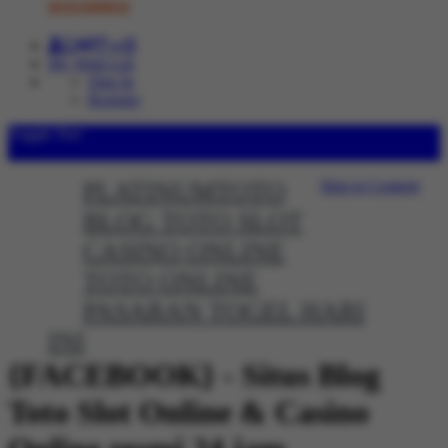
087834809850
Cart
0
My Wish List
Sign In
Register
Toggle Nav
Menu
PLATINUMTOTO
Skip to Content
BLOG TOTO SLOT
CASINO ONLINE
TOTO ONLINE
PASARAN TOGEL HARI
INI
{FACEBOOK} - Situs Blog
Toto Slot Online & Casino