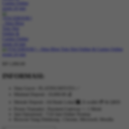
RP 1,000.00
INFORMASI:
Situs Gacor : PLATINUMTOTO ✅
Minimal Deposit : 10,000.00 💰
Metode Deposit : All Bank Lokal 🏧, E-wallet 💳 & QRIS
Proses Transaksi : Payment Gateway +- 1 Menit
Jam Oprasional : 7/24 Jam Online Nontop
Browser Yang Didukung : Chrome, Microsoft, Mozilla