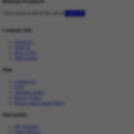
Related Products
Check items to add to the cart or
select all
Company Info
About Us
Trade In
How to Pay
Find a Store
Help
Contact Us
FAQ
Warranty Policy
Privacy Policy
Privacy and Cookie Policy
Information
My Account
Order History