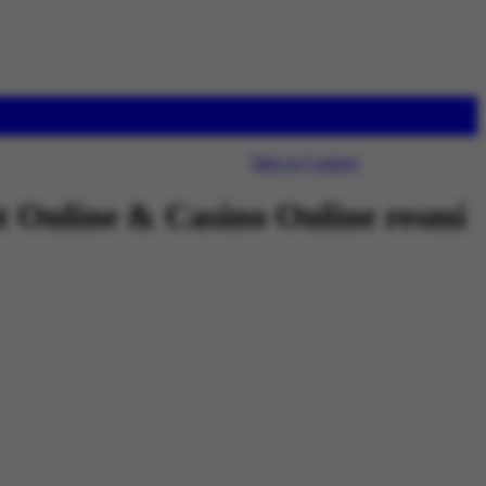
TOTO ONLINE
Skip to Content
ot Online & Casino Online resmi