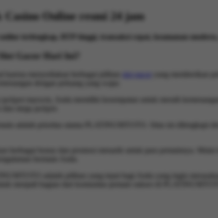
 & Casino Online resmi 24 jam
t online terlengkap, RTP tinggi, transaksi cepat, keamanan modern
ot Gacor Hari Ini?
arena menyediakan berbagai pilihan
slot gacor
yang memberikan pelu
emenangan dengan peluang yang wajar.
jackpot maxwin, Anda memiliki kesempatan untuk meraih kemenang
 dan mega jackpot.
n adalah prioritas utama PLATINUMTOTO. Situs ini dilengkapi deng
agai bonus dan promosi menarik untuk para pemainnya. Mulai dari 
engalaman bermain Anda.
UMTOTO adalah pilihan yang tepat bagi Anda yang ingin merasakan 
ntuk menjadi bagian dari komunitas pemain sukses di PLATINUMTOTO.