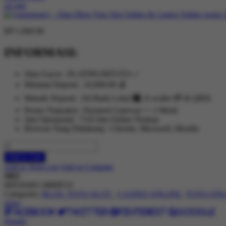
RP 1,000.00
INFORMASI:
Situs Gacor : PLATINUMTOTO ✅
Minimal Deposit : 10,000.00 💰
Metode Deposit : All Bank Lokal 🏧, E-wallet 💳 & QRIS
Proses Transaksi : Payment Gateway +- 1 Menit
Jam Oprasional : 7/24 Jam Online Nontop
Browser Yang Didukung : Chrome, Microsoft, Mozilla
Add to Cart
Add to Wish List
Add to Compare
SKU
90NX04S1-M00FC0
Categories:
BLOG TOTO SLOT
,
CASINO ONLINE
,
TOTO ONL
share
Facebook
Twitter
Pinterest
Google
Details