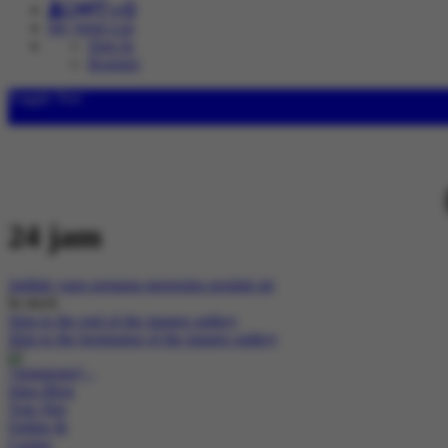
Cart
0
My Wish List
Sign In
Register
Toggle Nav
Menu
PLATINUMTOTO
BLOG 
PASARAN TOGEL HARI INI
24 jam
Jadilah yang pertama mengulas produk ini
In stock
Skip to the end of the images gallery
Skip to the beginning of the images gallery