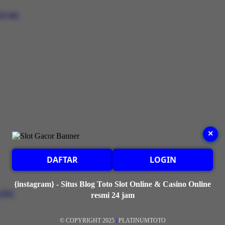
×
DAFTAR
LOGIN
{instagram} - Situs Blog Toto Slot Online & Casino Online
INE
resmi 24 jam
© COPYRIGHT 2025
|
PLATINUMTOTO