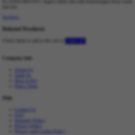
PLATINUMTOTO. Segera daftar dan raih kemenangan besar Anda
hari ini!
Reviews
Related Products
Check items to add to the cart or
select all
Company Info
About Us
Trade In
How to Pay
Find a Store
Help
Contact Us
FAQ
Warranty Policy
Privacy Policy
Privacy and Cookie Policy