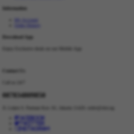
Information
My Account
Order History
Download App
Enjoy Exclusive deals on our Mobile App
Contact Us
Call us 24/7
087834809850
Jl. Letjen S. Parman Kav. 81, Jakarta 11420.
order@slot.ng
Facebook
Twitter
Instagram