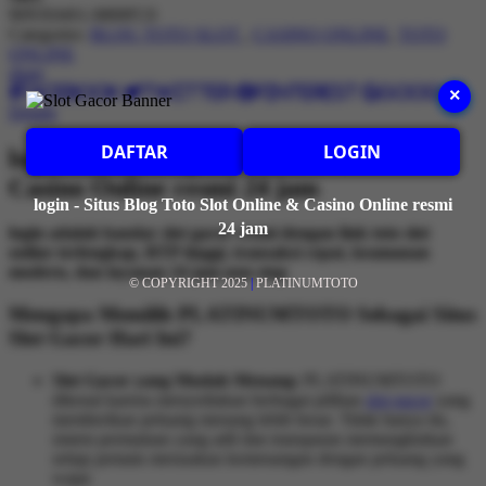
90NX04S1-M00FC0
Categories:
BLOG TOTO SLOT
,
CASINO ONLINE
,
TOTO
ONLINE
share
Facebook
Twitter
Pinterest
Google
×
Details
DAFTAR
LOGIN
login - Situs Blog Toto Slot Online &
Casino Online resmi 24 jam
login - Situs Blog Toto Slot Online & Casino Online resmi
24 jam
login adalah bandar slot gacor resmi dengan link toto slot
online terlengkap, RTP tinggi, transaksi cepat, keamanan
modern, dan layanan 24 jam non stop
© COPYRIGHT 2025
|
PLATINUMTOTO
Mengapa Memilih PLATINUMTOTO Sebagai Situs
Slot Gacor Hari Ini?
Slot Gacor yang Mudah Menang:
PLATINUMTOTO
dikenal karena menyediakan berbagai pilihan
slot gacor
yang
memberikan peluang menang lebih besar. Tidak hanya itu,
sistem permainan yang adil dan transparan memungkinkan
setiap pemain merasakan kemenangan dengan peluang yang
wajar.