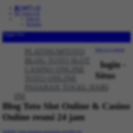
Cart
0
My Wish List
Sign In
Register
Toggle Nav
Menu
PLATINUMTOTO
Skip to Content
BLOG TOTO SLOT
login -
CASINO ONLINE
Situs
TOTO ONLINE
PASARAN TOGEL HARI
INI
Blog Toto Slot Online & Casino
Online resmi 24 jam
Jadilah yang pertama mengulas produk ini