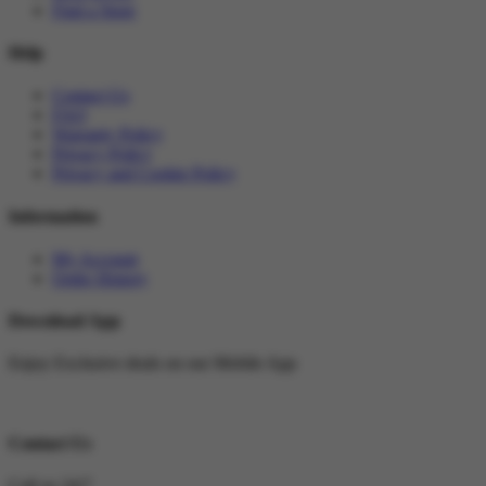
Find a Store
Help
Contact Us
FAQ
Warranty Policy
Privacy Policy
Privacy and Cookie Policy
Information
My Account
Order History
Download App
Enjoy Exclusive deals on our Mobile App
Contact Us
Call us 24/7