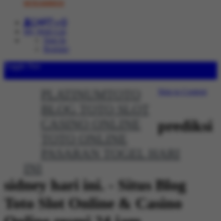
087834809850
Cart
0
My Wish List
Sign In
Register
Toggle Nav
Menu
PLATINUMTOTO
Skip to Content
BLOG TOTO SLOT
CASINO ONLINE
prediksi
TOTO ONLINE
PASARAN TOGEL HARI
INI
sidney hari ini. - Situs Blog
Toto Slot Online & Casino