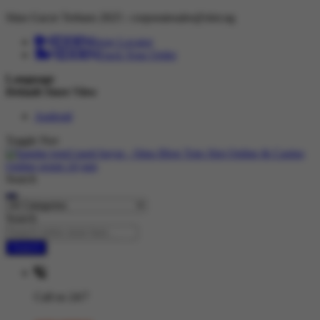
Situs Gacor Terbaru 2025 :
corporatesales@slot.ng
hidden
Store Locator
hidden
Track Your Order
Language
Default Store View
Android
Toggle Nav
Search
Search
Search
Call us 24/7