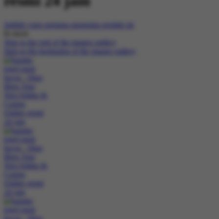
resmi 24 jam
Jadilah yang pertama mengulas produk ini
In stock
Skip to the end of the images gallery
Skip to the beginning of the images gallery