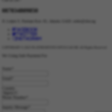
087834809850
Jl. Letjen S. Parman Kav. 81, Jakarta 11420.
order@slot.ng
Facebook
Twitter
Instagram
COPYRIGHT © 2025 PLATINUMTOTO SITUS GACOR. All Rights Reserved
We Using Safe Payment For
Name
*
Email
*
Country
Phone Number
*
Inquiry Message
*