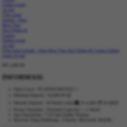
RP 1,000.00
INFORMASI:
Situs Gacor : PLATINUMTOTO ✅
Minimal Deposit : 10,000.00 💰
Metode Deposit : All Bank Lokal 🏧, E-wallet 💳 & QRIS
Proses Transaksi : Payment Gateway +- 1 Menit
Jam Oprasional : 7/24 Jam Online Nontop
Browser Yang Didukung : Chrome, Microsoft, Mozilla