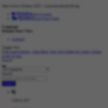
Situs Gacor Terbaru 2025 :
corporatesales@slot.ng
hidden
Store Locator
hidden
Track Your Order
Language
Default Store View
Android
Toggle Nav
Search
Search
Search
Call us 24/7