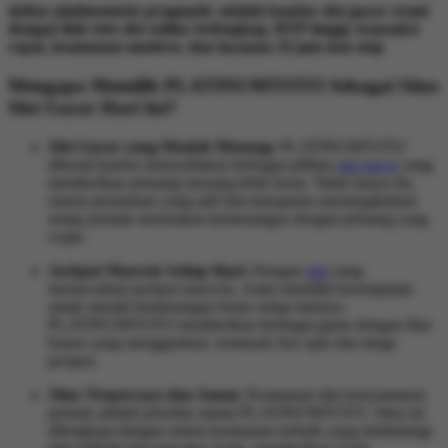
daftar platinumtoto pragmatic adalah bandar slot gacor resmi
dengan link toto slot online terlengkap, RTP tinggi, transaksi
cepat, keamanan modern, dan layanan 24 jam non stop
Mengapa Memilih PLATINUMTOTO Sebagai Situs
Slot Gacor Hari Ini?
Slot Gacor yang Mudah Menang:
PLATINUMTOTO
dikenal karena menyediakan berbagai pilihan
slot gacor
yang
memberikan peluang menang lebih besar. Tidak hanya itu,
sistem permainan yang adil dan transparan memungkinkan
setiap pemain merasakan kemenangan dengan peluang yang
wajar.
Jackpot Maxwin Setiap Hari:
Dengan
slot
yang
menawarkan jackpot maxwin, Anda memiliki kesempatan
untuk meraih kemenangan besar setiap harinya.
PLATINUMTOTO memberikan berbagai game dengan fitur
bonus yang menggiurkan, termasuk free spin dan mega
jackpot.
Situs Terpercaya dan Aman:
Keamanan dan kenyamanan
pemain adalah prioritas utama PLATINUMTOTO. Situs ini
dilengkapi dengan sistem keamanan terbaik yang melindungi