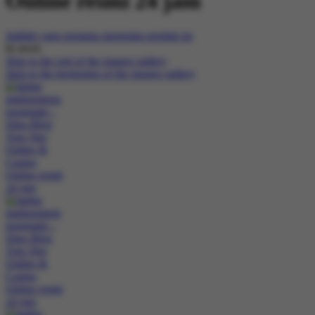
Online resmi 24 jam
Jadilah yang pertama mengulas produk ini
In stock
Skip to the end of the images gallery
Skip to the beginning of the images gallery