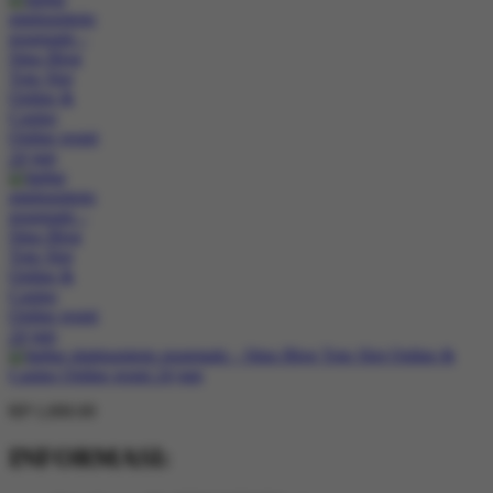
RP 1,000.00
INFORMASI: