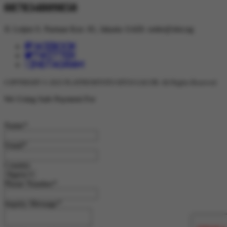
087834809850
Jl. Letjen S. Parman Kav. 81, Jakarta 11420.
order@slot.ng
Facebook
Twitter
Instagram
COPYRIGHT © 2025 PLATINUMTOTO SITUS GACOR. All Rights Reserved
We Using Safe Payment For
Name
*
Email
*
Country
Phone Number
*
Inquiry Message
*