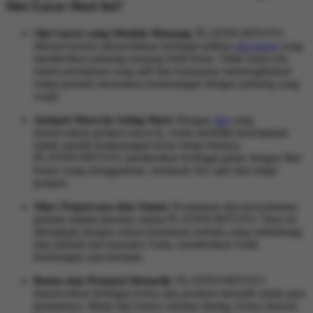
Slot Gacor Hari Ini?
Slot Gacor yang Mudah Menang:
PLATINUMTOTO
dikenal karena menyediakan berbagai pilihan
slot gacor
yang
memberikan peluang menang lebih besar. Tidak hanya itu,
sistem permainan yang adil dan transparan memungkinkan
setiap pemain merasakan kemenangan dengan peluang yang
wajar.
Jackpot Maxwin Setiap Hari:
Dengan
slot
yang
menawarkan jackpot maxwin, Anda memiliki kesempatan
untuk meraih kemenangan besar setiap harinya.
PLATINUMTOTO memberikan berbagai game dengan fitur
bonus yang menggiurkan, termasuk free spin dan mega
jackpot.
Situs Terpercaya dan Aman:
Keamanan dan kenyamanan
pemain adalah prioritas utama PLATINUMTOTO. Situs ini
dilengkapi dengan sistem keamanan terbaik yang melindungi
data pribadi dan transaksi Anda, memberikan Anda
ketenangan saat bermain.
Bonus dan Promosi Menarik:
PLATINUMTOTO
menawarkan berbagai bonus dan promosi menarik untuk para
pemainnya. Mulai dari bonus selamat datang, bonus deposit,