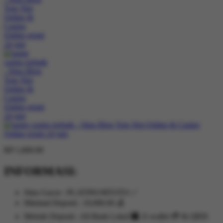
RP 1,000.00
INFORMASI:
Situs Gacor : PLATINUMTOTO ✅
Minimal Deposit : 10,000.00 💰
Metode Deposit : All Bank Lokal 🏧, E-wallet 💳 & QRIS