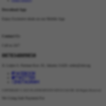
Order History
Download App
Enjoy Exclusive deals on our Mobile App
Contact Us
Call us 24/7
087834809850
Jl. Letjen S. Parman Kav. 81, Jakarta 11420.
order@slot.ng
Facebook
Twitter
Instagram
COPYRIGHT © 2025 PLATINUMTOTO SITUS GACOR. All Rights Reserved
We Using Safe Payment For