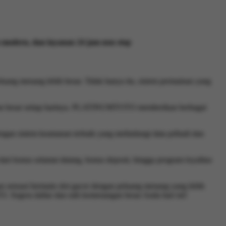
an modern, dan layanan 24 jam non stop
ang menang lebih besar. Tidak hanya itu, sistem permainan yang
an besar setiap harinya. PLATINUMTOTO memberikan berbagai
an sistem keamanan terbaik yang melindungi data pribadi dan
bonus selamat datang, bonus deposit, hingga program loyalitas
sensasi bermain slot gacor dengan peluang menang yang lebih
 Segera daftar dan raih kemenangan besar Anda hari ini!