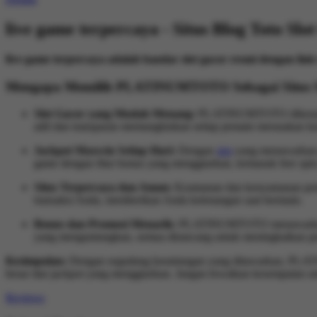
live game terpercaya - Situs Blog Toto Sl
live game terpercaya adalah bandar slot gacor resmi dengan link
Mengapa Memilih PLATINUMTOTO Sebagai Situs Sl
Slot Gacor yang Mudah Menang:
PLATINUMTOTO dikenal k
adil dan transparan memungkinkan setiap pemain merasakan k
Jackpot Maxwin Setiap Hari:
Dengan
slot
yang menawarkan 
game dengan fitur bonus yang menggiurkan, termasuk free spin
Situs Terpercaya dan Aman:
Keamanan dan kenyamanan pemai
transaksi Anda, memberikan Anda ketenangan saat bermain.
Bonus dan Promosi Menarik:
PLATINUMTOTO menawarkan berb
yang menguntungkan, semua dirancang untuk meningkatkan p
Kesimpulan:
Dengan segudang keuntungan yang ditawarkan, PLATIN
besar dan jackpot yang menggiurkan. Jangan lewatkan kesempatan u
Reviews