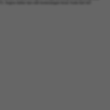
 Segera daftar dan raih kemenangan besar Anda hari ini!