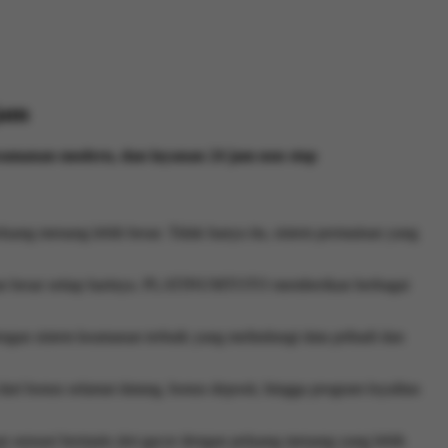
jam
, keamanan modern, dan layanan 24 jam non stop
ang menang lebih besar. Tidak hanya itu, sistem permainan yang
an besar setiap harinya. PLATINUMTOTO memberikan berbagai
an sistem keamanan terbaik yang melindungi data pribadi dan
bonus selamat datang, bonus deposit, hingga program loyalitas
sensasi bermain slot gacor dengan peluang menang yang lebih