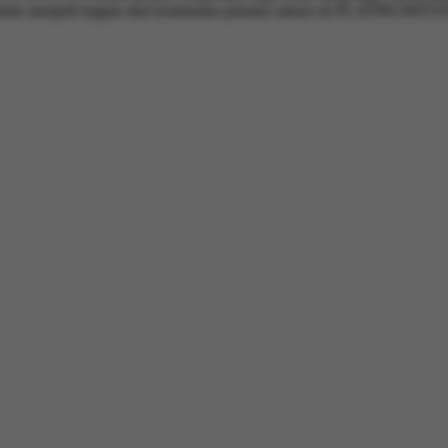
ntuk menjadi bagian dari komunitas pemain sukses di PLATINUMTOTO.