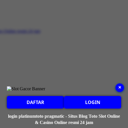
×
DAFTAR
LOGIN
login platinumtoto pragmatic - Situs Blog Toto Slot Online
& Casino Online resmi 24 jam