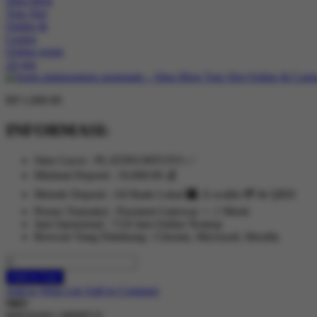
RP 1,000.00
INFORMASI:
Situs Gacor : PLATINUMTOTO ✅
Minimal Deposit : 10,000.00 💰
Metode Deposit : All Bank Lokal 🏧, E-wallet 💳 & QRIS
Proses Transaksi : Payment Gateway +- 1 Menit
Jam Oprasional : 7/24 Jam Online Nontop
Browser Yang Didukung : Chrome, Microsoft, Mozilla
Add to Cart
Add to Wish List
Add to Compare
SKU
90NX04S1-M00FC0