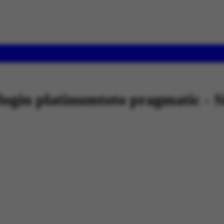
TOTO SLOT
CASINO ONLINE
login platinumtoto pragmatic - S