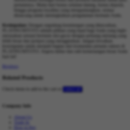
pemainnya. Mulai dari bonus selamat datang, bonus deposit,
hingga program loyalitas yang menguntungkan, semua
dirancang untuk meningkatkan pengalaman bermain Anda.
Kesimpulan:
Dengan segudang keuntungan yang ditawarkan,
PLATINUMTOTO adalah pilihan yang tepat bagi Anda yang ingin
merasakan sensasi bermain slot gacor dengan peluang menang yang
lebih besar dan jackpot yang menggiurkan. Jangan lewatkan
kesempatan untuk menjadi bagian dari komunitas pemain sukses di
PLATINUMTOTO. Segera daftar dan raih kemenangan besar Anda
hari ini!
Reviews
Related Products
Check items to add to the cart or
select all
Company Info
About Us
Trade In
How to Pay