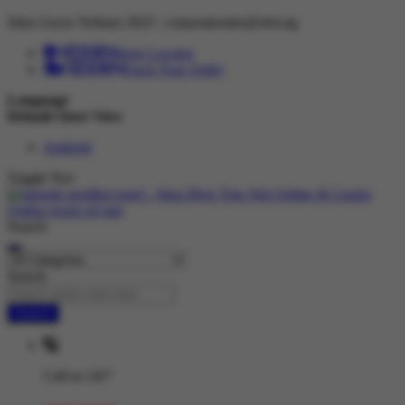
Situs Gacor Terbaru 2025 :
corporatesales@slot.ng
hidden
Store Locator
hidden
Track Your Order
Language
Default Store View
Android
Toggle Nav
Search
Search
Search
Call us 24/7