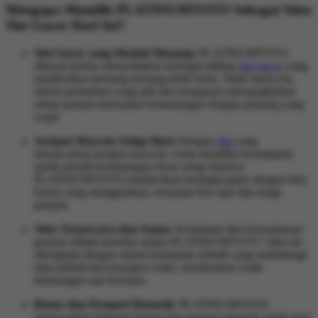
Mengapa Memilih PLATINUMTOTO Sebagai Situs
Slot Gacor Hari Ini?
Slot Gacor yang Mudah Menang:
PLATINUMTOTO
dikenal karena menyediakan berbagai pilihan
slot gacor
yang
memberikan peluang menang lebih besar. Tidak hanya itu,
sistem permainan yang adil dan transparan memungkinkan
setiap pemain merasakan kemenangan dengan peluang yang
wajar.
Jackpot Maxwin Setiap Hari:
Dengan
slot
yang
menawarkan jackpot maxwin, Anda memiliki kesempatan
untuk meraih kemenangan besar setiap harinya.
PLATINUMTOTO memberikan berbagai game dengan fitur
bonus yang menggiurkan, termasuk free spin dan mega
jackpot.
Situs Terpercaya dan Aman:
Keamanan dan kenyamanan
pemain adalah prioritas utama PLATINUMTOTO. Situs ini
dilengkapi dengan sistem keamanan terbaik yang melindungi
data pribadi dan transaksi Anda, memberikan Anda
ketenangan saat bermain.
Bonus dan Promosi Menarik:
PLATINUMTOTO
menawarkan berbagai bonus dan promosi menarik untuk para