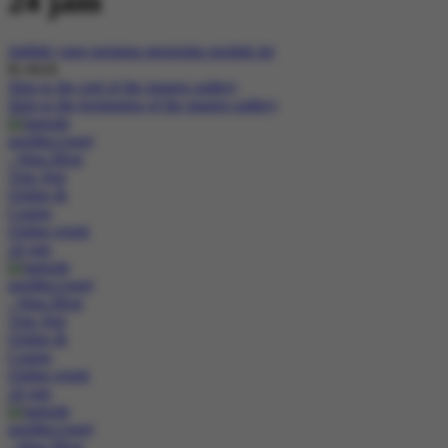
24 jam
Jadilah yang pertama mengulas produk ini
In stock
Skip to the end of the images gallery
Skip to the beginning of the images gallery