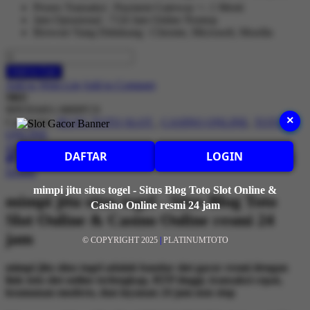
Proses Transaksi : Payment Gateway +- 1 Menit
Jam Oprasional : 7/24 Jam Online Nontop
Browser Yang Didukung : Chrome, Microsoft, Mozilla
Add to Cart
Add to Wish List
Add to Compare
SKU
90NX04S1-M00FC0
×
Categories:
BLOG TOTO SLOT
,
CASINO ONLINE
,
TOTO
ONLINE
share
DAFTAR
LOGIN
Facebook
Twitter
Pinterest
Google
Details
mimpi jitu situs togel - Situs Blog Toto Slot Online &
mimpi jitu situs togel - Situs Blog Toto
Casino Online resmi 24 jam
Slot Online & Casino Online resmi 24
jam
© COPYRIGHT 2025
|
PLATINUMTOTO
mimpi jitu situs togel adalah bandar slot gacor resmi dengan
link toto slot online terlengkap, RTP tinggi, transaksi cepat,
keamanan modern, dan layanan 24 jam non stop