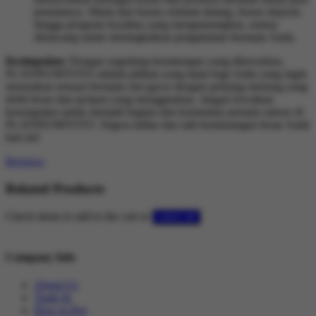
pemainnya. Mulai dari bonus selamat datang, bonus deposit,
hingga program loyalitas yang menguntungkan, semua
dirancang untuk meningkatkan pengalaman bermain Anda.
Kesimpulan:
Dengan segudang keuntungan yang ditawarkan,
PLATINUMTOTO adalah pilihan yang tepat bagi Anda yang ingin
merasakan sensasi bermain slot gacor dengan peluang menang yang
lebih besar dan jackpot yang menggiurkan. Jangan lewatkan
kesempatan untuk menjadi bagian dari komunitas pemain sukses di
PLATINUMTOTO. Segera daftar dan raih kemenangan besar Anda
hari ini!
Reviews
Related Products
Check items to add to the cart or
select all
Company Info
About Us
Trade In
How to Pay