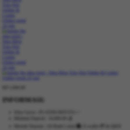
RP 1,000.00
INFORMASI:
Situs Gacor : PLATINUMTOTO ✅
Minimal Deposit : 10,000.00 💰
Metode Deposit : All Bank Lokal 🏧, E-wallet 💳 & QRIS