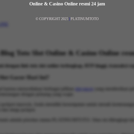
Online & Casino Online resmi 24 jam
© COPYRIGHT 2025
|
PLATINUMTOTO
INE
 Blog Toto Slot Online & Casino Online res
i dengan link toto slot online terlengkap, RTP tinggi, transaksi
ot Gacor Hari Ini?
arena menyediakan berbagai pilihan
slot gacor
yang memberikan pelu
emenangan dengan peluang yang wajar.
jackpot maxwin, Anda memiliki kesempatan untuk meraih kemenang
 dan mega jackpot.
n adalah prioritas utama PLATINUMTOTO. Situs ini dilengkapi deng