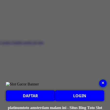
×
DAFTAR
LOGIN
platinumtoto amsterdam malam ini - Situs Blog Toto Slot