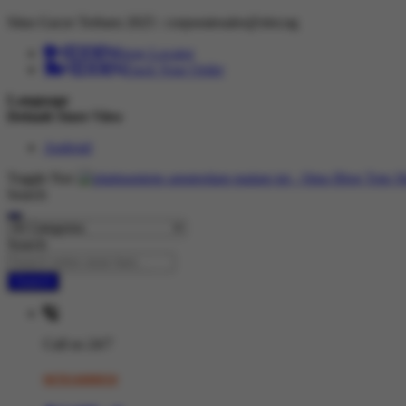
Situs Gacor Terbaru 2025 :
corporatesales@slot.ng
hidden
Store Locator
hidden
Track Your Order
Language
Default Store View
Android
Toggle Nav
Search
Search
Search
Call us 24/7
087834809850