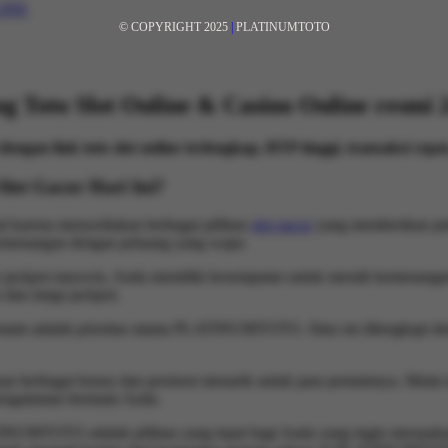
INE
© COPYRIGHT 2025
|
PLATINUMTOTO
og Toto Slot Online & Casino Online resmi 
engan link toto slot online terlengkap, RTP tinggi, transaksi ce
ot Gacor Hari Ini?
arena menyediakan berbagai pilihan
slot gacor
yang memberikan pelu
emenangan dengan peluang yang wajar.
jackpot maxwin, Anda memiliki kesempatan untuk meraih kemenang
 dan mega jackpot.
n adalah prioritas utama PLATINUMTOTO. Situs ini dilengkapi deng
agai bonus dan promosi menarik untuk para pemainnya. Mulai dari 
engalaman bermain Anda.
UMTOTO adalah pilihan yang tepat bagi Anda yang ingin merasakan 