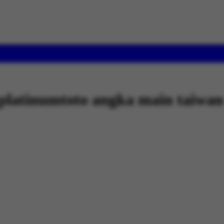
TOTO SLOT
CASINO ONLINE
platinumtoto angka main taiwan 