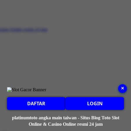
×
DAFTAR
LOGIN
platinumtoto angka main taiwan - Situs Blog Toto Slot
Online & Casino Online resmi 24 jam