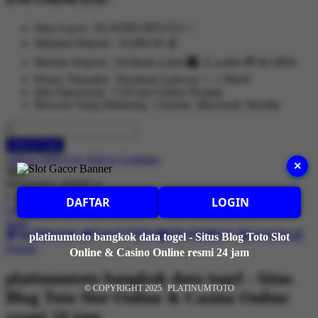
Situs Gacor : PLATINUMTOTO ✅
Minimal Deposit : 10,000.00 💰
Metode Deposit : All Bank Lokal 🏧, E-wallet 💳 & QRIS
Proses Transaksi : Payment Gateway +- 1 Menit
Jam Oprasional : 7/24 Jam Online Nontop
Browser Yang Didukung : Chrome, Microsoft, Mozilla
Add to Cart
Add to Wish List
Add to Compare
×
SKU
90NX04S1-M00FC0
Categories:
BLOG TOTO SLOT
,
CASINO ONLINE
,
TOTO
DAFTAR
LOGIN
ONLINE
share
Facebook
Twitter
Pinterest
Google
platinumtoto bangkok data togel - Situs Blog Toto Slot
Details
Online & Casino Online resmi 24 jam
platinumtoto bangkok data togel - Situs
© COPYRIGHT 2025
|
PLATINUMTOTO
Blog Toto Slot Online & Casino Online
resmi 24 jam