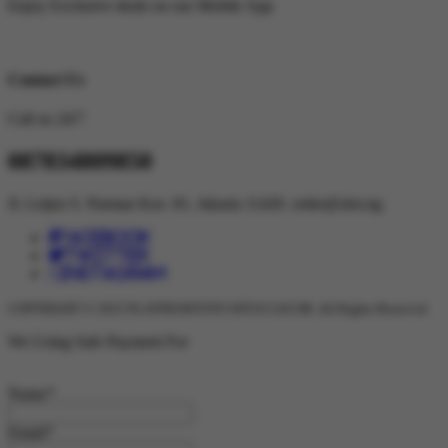
Enjoy Exclusive deals on our Mobile App
Contact Us
Call us 24/7
087834809850
Jl. Letjen S. Parman Kav. 81, Jakarta 11420.
order@slot.ng
Facebook
Twitter
Instagram
COPYRIGHT © 2025 PLATINUMTOTO SITUS GACOR. All Rights Reserved
We Using Safe Payment For
Name
*
Email
*