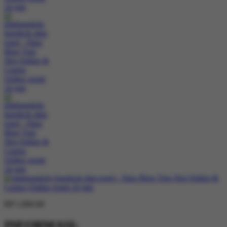
RP 1,000.00
INFORMASI: