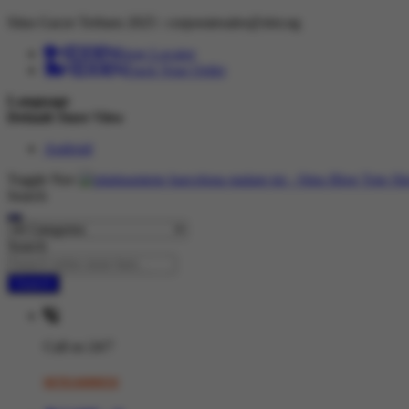
Situs Gacor Terbaru 2025 :
corporatesales@slot.ng
hidden
Store Locator
hidden
Track Your Order
Language
Default Store View
Android
Toggle Nav
Search
Search
Search
Call us 24/7
087834809850