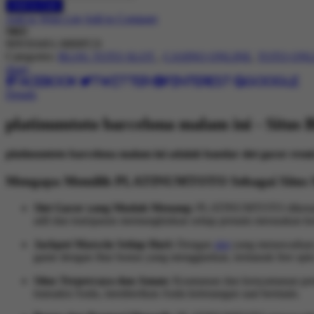
Add to Cart
Add to Wish List
Add to Compare
SKU
90NX04S1-M00FC0
Categories:
BLOG TOTO SLOT
,
CASINO ONLINE
,
TOTO ONL
share
Facebook
Twitter
Pinterest
Google
Details
platinumtoto barcelona malam ini - Situs 
platinumtoto barcelona malam ini adalah bandar slot gacor resmi
Mengapa Memilih PLATINUMTOTO Sebagai Situs Sl
Slot Gacor yang Mudah Menang:
PLATINUMTOTO dikenal k
adil dan transparan memungkinkan setiap pemain merasakan k
Jackpot Maxwin Setiap Hari:
Dengan
slot
yang menawarkan 
game dengan fitur bonus yang menggiurkan, termasuk free spin
Situs Terpercaya dan Aman:
Keamanan dan kenyamanan pemai
transaksi Anda, memberikan Anda ketenangan saat bermain.