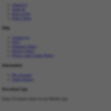
About Us
Trade In
How to Pay
Find a Store
Help
Contact Us
FAQ
Warranty Policy
Privacy Policy
Privacy and Cookie Policy
Information
My Account
Order History
Download App
Enjoy Exclusive deals on our Mobile App