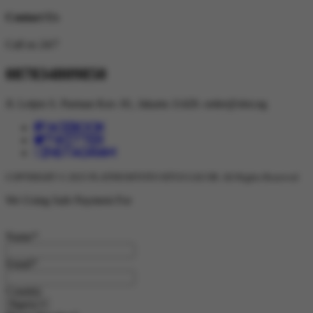
Contact Us
Call us 24/7
087834809850
Jl. Letjen S. Parman Kav. 81, Jakarta 11420.
order@slot.ng
Facebook
Twitter
Instagram
COPYRIGHT © 2025 PLATINUMTOTO SITUS GACOR. All Rights Reserved
We Using Safe Payment For
Name
*
Email
*
Country