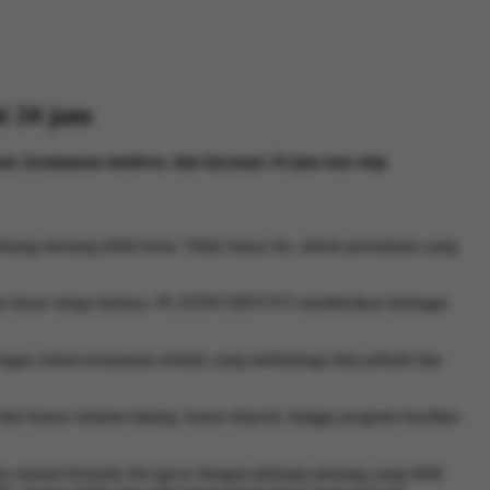
mi 24 jam
 cepat, keamanan modern, dan layanan 24 jam non stop
ang menang lebih besar. Tidak hanya itu, sistem permainan yang
an besar setiap harinya. PLATINUMTOTO memberikan berbagai
an sistem keamanan terbaik yang melindungi data pribadi dan
bonus selamat datang, bonus deposit, hingga program loyalitas
sensasi bermain slot gacor dengan peluang menang yang lebih