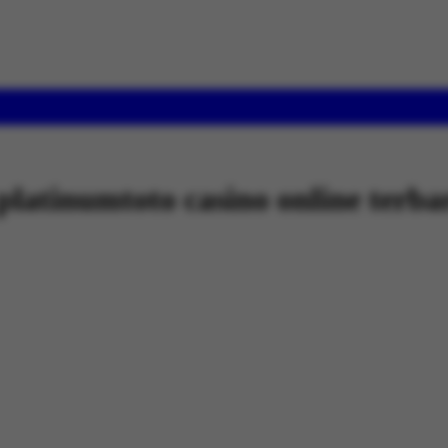
TOTO SLOT
CASINO ONLINE
platinumtoto casino online terbar