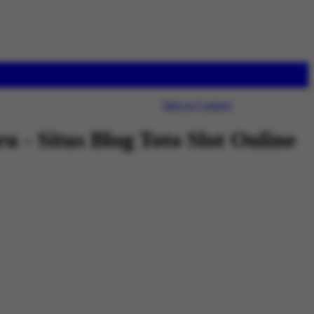
TOTO ONLINE
Skip to Content
u - Situs Blog Toto Slot Online