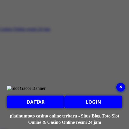
×
DAFTAR
LOGIN
platinumtoto casino online terbaru - Situs Blog Toto Slot
Online & Casino Online resmi 24 jam