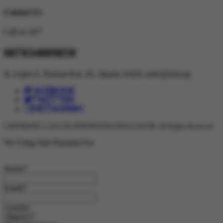
Contact Us
Call us 24/7
087834809850
Jl. Letjen S. Parman Kav. 81, Jakarta 11420.
order@slot.ng
Facebook
Twitter
Instagram
COPYRIGHT © 2025 PLATINUMTOTO SITUS GACOR. All Rights Reserved
We Using Safe Payment For
Name
*
Email
*
Country