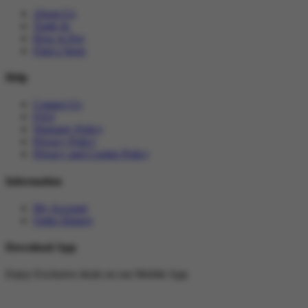
About Us
Trade In
How to Pay
Find a Store
Help
Contact Us
FAQ
Warranty Policy
Privacy Policy
Privacy and Cookie Policy
Information
My Account
Order History
Download App
Enjoy Exclusive deals on our Mobile App