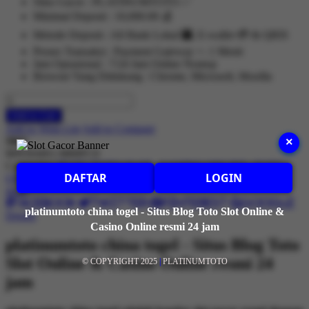
Situs Gacor : PLATINUMTOTO ✅
Minimal Deposit : 10,000.00 💰
Metode Deposit : All Bank Lokal 🏧, E-wallet 💳 & QRIS
Proses Transaksi : Payment Gateway +- 1 Menit
Jam Oprasional : 7/24 Jam Online Nontop
Browser Yang Didukung : Chrome, Microsoft, Mozilla
Add to Cart
Add to Wish List
Add to Compare
SKU
×
90NX04S1-M00FC0
Categories:
BLOG TOTO SLOT
,
CASINO ONLINE
,
TOTO
DAFTAR
LOGIN
ONLINE
share
Facebook
Twitter
Pinterest
Google
platinumtoto china togel - Situs Blog Toto Slot Online &
Details
Casino Online resmi 24 jam
platinumtoto china togel - Situs Blog Toto
Slot Online & Casino Online resmi 24
© COPYRIGHT 2025
|
PLATINUMTOTO
jam