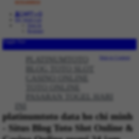
087834809850
Cart
0
My Wish List
Sign In
Register
Toggle Nav
Menu
PLATINUMTOTO
Skip to Content
BLOG TOTO SLOT
CASINO ONLINE
TOTO ONLINE
PASARAN TOGEL HARI
INI
platinumtoto data ho chi minh
- Situs Blog Toto Slot Online &