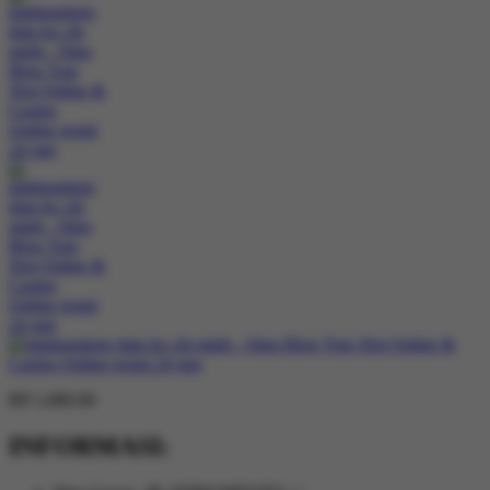
RP 1,000.00
INFORMASI: