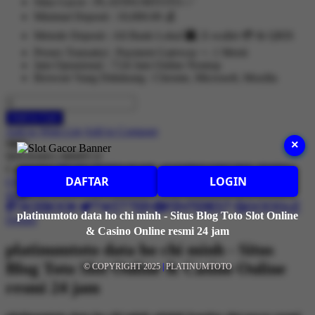
Situs Gacor : PLATINUMTOTO ✅
Minimal Deposit : 10,000.00 💰
Metode Deposit : All Bank Lokal 🏧, E-wallet 💳 & QRIS
Proses Transaksi : Payment Gateway +- 1 Menit
Jam Oprasional : 7/24 Jam Online Nontop
Browser Yang Didukung : Chrome, Microsoft, Mozilla
Add to Cart
Add to Wish List
Add to Compare
SKU
×
90NX04S1-M00FC0
Categories:
BLOG TOTO SLOT
,
CASINO ONLINE
,
TOTO
DAFTAR
LOGIN
ONLINE
share
Facebook
Twitter
Pinterest
Google
platinumtoto data ho chi minh - Situs Blog Toto Slot Online
Details
& Casino Online resmi 24 jam
platinumtoto data ho chi minh - Situs
Blog Toto Slot Online & Casino Online
© COPYRIGHT 2025
|
PLATINUMTOTO
resmi 24 jam