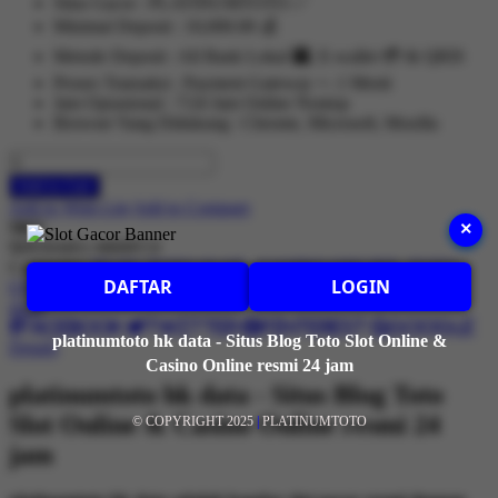
Situs Gacor : PLATINUMTOTO ✅
Minimal Deposit : 10,000.00 💰
Metode Deposit : All Bank Lokal 🏧, E-wallet 💳 & QRIS
Proses Transaksi : Payment Gateway +- 1 Menit
Jam Oprasional : 7/24 Jam Online Nontop
Browser Yang Didukung : Chrome, Microsoft, Mozilla
Add to Cart
Add to Wish List
Add to Compare
SKU
×
90NX04S1-M00FC0
Categories:
BLOG TOTO SLOT
,
CASINO ONLINE
,
TOTO
DAFTAR
LOGIN
ONLINE
share
Facebook
Twitter
Pinterest
Google
platinumtoto hk data - Situs Blog Toto Slot Online &
Details
Casino Online resmi 24 jam
platinumtoto hk data - Situs Blog Toto
Slot Online & Casino Online resmi 24
© COPYRIGHT 2025
|
PLATINUMTOTO
jam