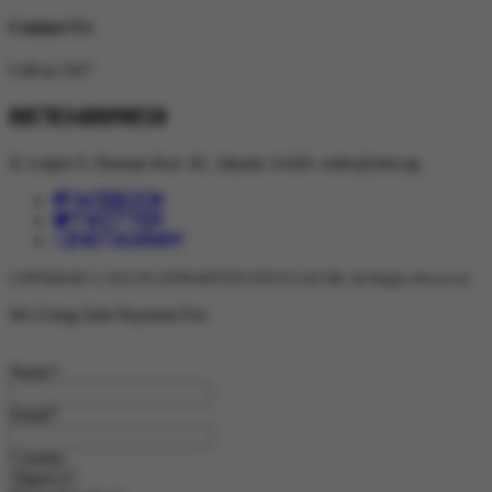
Contact Us
Call us 24/7
087834809850
Jl. Letjen S. Parman Kav. 81, Jakarta 11420.
order@slot.ng
Facebook
Twitter
Instagram
COPYRIGHT © 2025 PLATINUMTOTO SITUS GACOR. All Rights Reserved
We Using Safe Payment For
Name
*
Email
*
Country