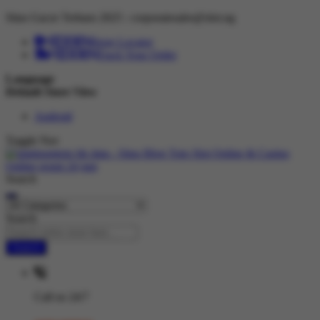
Situs Gacor Terbaru 2025 :
corporatesales@slot.ng
hidden
Store Locator
hidden
Track Your Order
Language
Default Store View
Android
Toggle Nav
Search
Search
Search
Call us 24/7