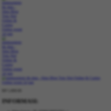
RP 1,000.00
INFORMASI: