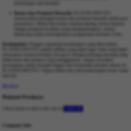
ketenangan saat bermain.
Bonus dan Promosi Menarik:
PLATINUMTOTO
menawarkan berbagai bonus dan promosi menarik untuk para
pemainnya. Mulai dari bonus selamat datang, bonus deposit,
hingga program loyalitas yang menguntungkan, semua
dirancang untuk meningkatkan pengalaman bermain Anda.
Kesimpulan:
Dengan segudang keuntungan yang ditawarkan,
PLATINUMTOTO adalah pilihan yang tepat bagi Anda yang ingin
merasakan sensasi bermain slot gacor dengan peluang menang yang
lebih besar dan jackpot yang menggiurkan. Jangan lewatkan
kesempatan untuk menjadi bagian dari komunitas pemain sukses di
PLATINUMTOTO. Segera daftar dan raih kemenangan besar Anda
hari ini!
Reviews
Related Products
Check items to add to the cart or
select all
Company Info