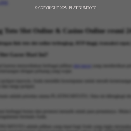
INE
© COPYRIGHT 2025
|
PLATINUMTOTO
og Toto Slot Online & Casino Online resmi 
dengan link toto slot online terlengkap, RTP tinggi, transaksi ce
ot Gacor Hari Ini?
arena menyediakan berbagai pilihan
slot gacor
yang memberikan pelu
emenangan dengan peluang yang wajar.
jackpot maxwin, Anda memiliki kesempatan untuk meraih kemenang
 dan mega jackpot.
n adalah prioritas utama PLATINUMTOTO. Situs ini dilengkapi deng
agai bonus dan promosi menarik untuk para pemainnya. Mulai dari 
engalaman bermain Anda.
UMTOTO adalah pilihan yang tepat bagi Anda yang ingin merasakan 