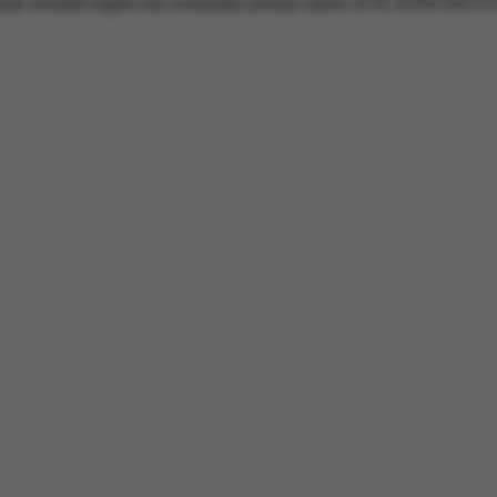
ntuk menjadi bagian dari komunitas pemain sukses di PLATINUMTOTO.