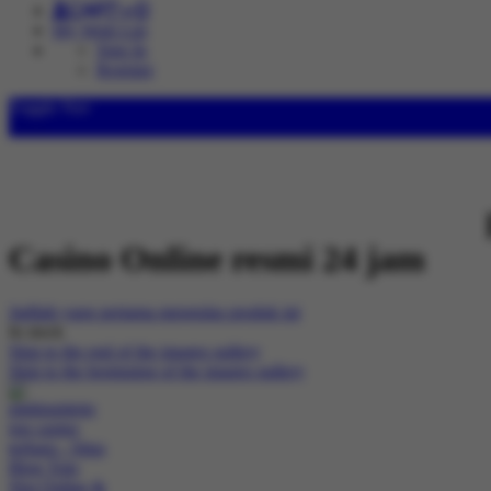
Cart
0
My Wish List
Sign In
Register
Toggle Nav
Menu
PLATINUMTOTO
BLOG 
PASARAN TOGEL HARI INI
Casino Online resmi 24 jam
Jadilah yang pertama mengulas produk ini
In stock
Skip to the end of the images gallery
Skip to the beginning of the images gallery