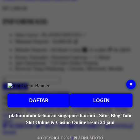
RP 1,000.00
INFORMASI:
Situs Gacor : PLATINUMTOTO ✅
Minimal Deposit : 10,000.00 💰
Metode Deposit : All Bank Lokal 🏧, E-wallet 💳 & QRIS
Proses Transaksi : Payment Gateway +- 1 Menit
Jam Oprasional : 7/24 Jam Online Nontop
Browser Yang Didukung : Chrome, Microsoft, Mozilla
×
Add to Cart
Add to Wish List
Add to Compare
SKU
DAFTAR
LOGIN
90NX04S1-M00FC0
Categories:
BLOG TOTO SLOT
,
CASINO ONLINE
,
TOTO
ONLINE
platinumtoto keluaran singapore hari ini - Situs Blog Toto
share
Slot Online & Casino Online resmi 24 jam
Facebook
Twitter
Pinterest
Google
Details
© COPYRIGHT 2025
|
PLATINUMTOTO