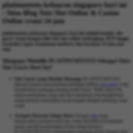
platinumtoto keluaran singapore hari ini
- Situs Blog Toto Slot Online & Casino
Online resmi 24 jam
platinumtoto keluaran singapore hari ini adalah bandar slot
gacor resmi dengan link toto slot online terlengkap, RTP tinggi,
transaksi cepat, keamanan modern, dan layanan 24 jam non
stop
Mengapa Memilih PLATINUMTOTO Sebagai Situs
Slot Gacor Hari Ini?
Slot Gacor yang Mudah Menang:
PLATINUMTOTO
dikenal karena menyediakan berbagai pilihan
slot gacor
yang
memberikan peluang menang lebih besar. Tidak hanya itu,
sistem permainan yang adil dan transparan memungkinkan
setiap pemain merasakan kemenangan dengan peluang yang
wajar.
Jackpot Maxwin Setiap Hari:
Dengan
slot
yang
menawarkan jackpot maxwin, Anda memiliki kesempatan
untuk meraih kemenangan besar setiap harinya.
PLATINUMTOTO memberikan berbagai game dengan fitur