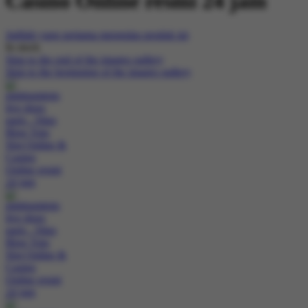
Casino Online resmi 24 jam
Jadilah yang pertama mengulas produk ini
In stock
Skip to the end of the images gallery
Skip to the beginning of the images gallery