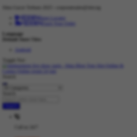
Situs Gacor Terbaru 2025 :
corporatesales@slot.ng
hidden
Store Locator
hidden
Track Your Order
Language
Default Store View
Android
Toggle Nav
Search
Search
Search
Call us 24/7