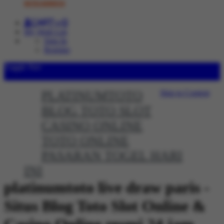
087834809850
Cart
0
My Wish List
Sign In
Register
Toggle Nav
Menu
PLATINUMTOTO
Skip to Content
BLOG TOTO SLOT
CASINO ONLINE
TOTO ONLINE
PASARAN TOGEL HARI
INI
platinumtoto live draw paris -
Situs Blog Toto Slot Online &