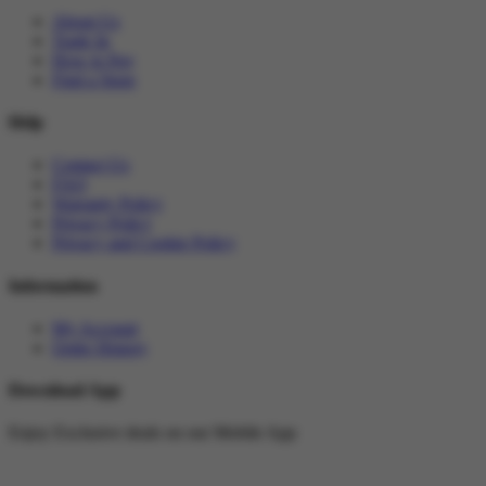
About Us
Trade In
How to Pay
Find a Store
Help
Contact Us
FAQ
Warranty Policy
Privacy Policy
Privacy and Cookie Policy
Information
My Account
Order History
Download App
Enjoy Exclusive deals on our Mobile App