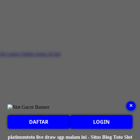
×
DAFTAR
LOGIN
platinumtoto live draw sgp malam ini - Situs Blog Toto Slot