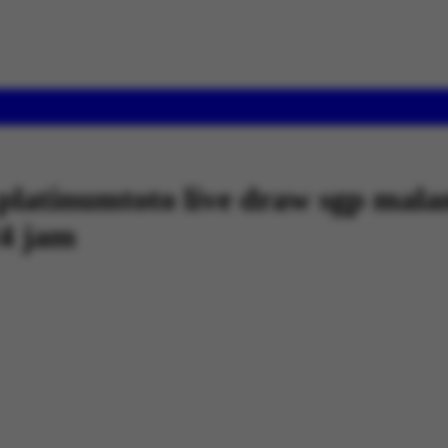
TOTO SLOT
CASINO ONLINE
platinumtoto live draw sgp malam
24 jam