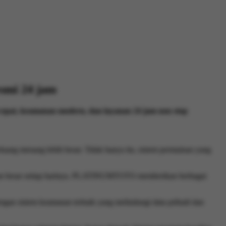
esmi 24 jam
si cepat, keamanan modern, dan layanan 24 jam non stop
ang menang lebih besar. Tidak hanya itu, sistem permainan yang
an besar setiap harinya. PLATINUMTOTO memberikan berbagai
an sistem keamanan terbaik yang melindungi data pribadi dan