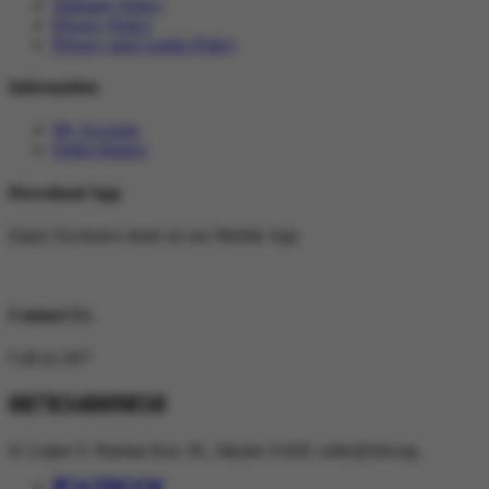
Warranty Policy
Privacy Policy
Privacy and Cookie Policy
Information
My Account
Order History
Download App
Enjoy Exclusive deals on our Mobile App
Contact Us
Call us 24/7
087834809850
Jl. Letjen S. Parman Kav. 81, Jakarta 11420.
order@slot.ng
Facebook