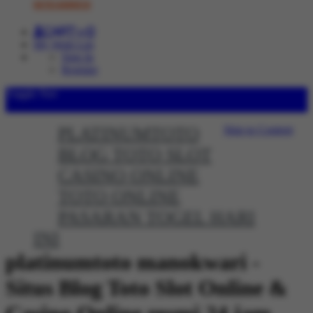
087834809850
Cart
0
My Wish List
Sign In
Register
Toggle Nav
Menu
PLATINUMTOTO
Skip to Content
BLOG TOTO SLOT
CASINO ONLINE
TOTO ONLINE
PASARAN TOGEL HARI
INI
platinumtoto manokwari -
Situs Blog Toto Slot Online &