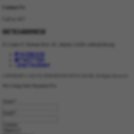
Contact Us
Call us 24/7
087834809850
Jl. Letjen S. Parman Kav. 81, Jakarta 11420.
order@slot.ng
Facebook
Twitter
Instagram
COPYRIGHT © 2025 PLATINUMTOTO SITUS GACOR. All Rights Reserved
We Using Safe Payment For
Name
*
Email
*
Country