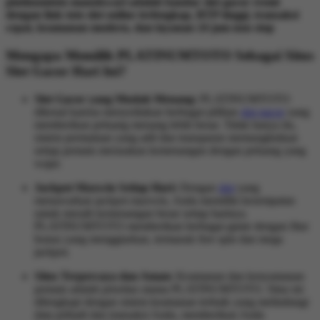
platinumtoto manokwari adalah bandar slot gacor resmi
dengan link toto slot online terlengkap, RTP tinggi, transaksi
cepat, keamanan modern, dan layanan 24 jam non stop
Mengapa Memilih PLATINUMTOTO Sebagai Situs
Slot Gacor Hari Ini?
Slot Gacor yang Mudah Menang:
PLATINUMTOTO
dikenal karena menyediakan berbagai pilihan
slot gacor
yang
memberikan peluang menang lebih besar. Tidak hanya itu,
sistem permainan yang adil dan transparan memungkinkan
setiap pemain merasakan kemenangan dengan peluang yang
wajar.
Jackpot Maxwin Setiap Hari:
Dengan
slot
yang
menawarkan jackpot maxwin, Anda memiliki kesempatan
untuk meraih kemenangan besar setiap harinya.
PLATINUMTOTO memberikan berbagai game dengan fitur
bonus yang menggiurkan, termasuk free spin dan mega
jackpot.
Situs Terpercaya dan Aman:
Keamanan dan kenyamanan
pemain adalah prioritas utama PLATINUMTOTO. Situs ini
dilengkapi dengan sistem keamanan terbaik yang melindungi
data pribadi dan transaksi Anda, memberikan Anda