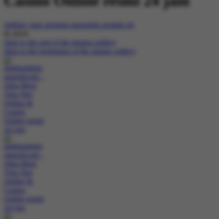
Casino Online resmi 24 jam
Jadilah yang pertama mengulas produk ini
In stock
Skip to the end of the images gallery
Skip to the beginning of the images gallery