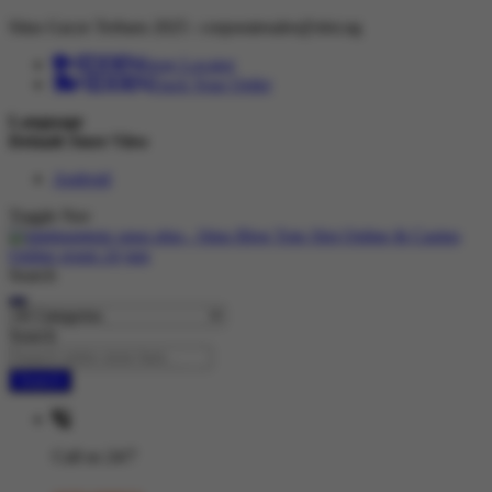
Situs Gacor Terbaru 2025 :
corporatesales@slot.ng
hidden
Store Locator
hidden
Track Your Order
Language
Default Store View
Android
Toggle Nav
Search
Search
Search
Call us 24/7