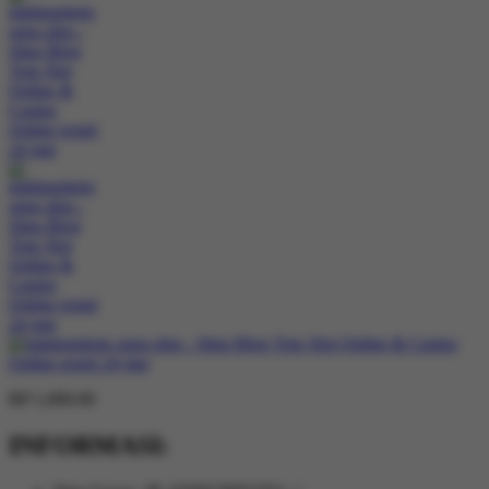
RP 1,000.00
INFORMASI: