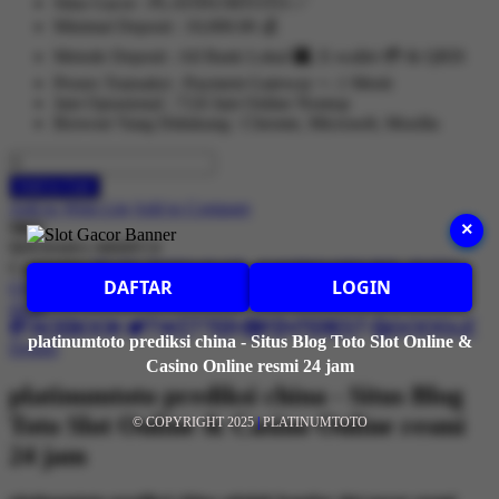
Situs Gacor : PLATINUMTOTO ✅
Minimal Deposit : 10,000.00 💰
Metode Deposit : All Bank Lokal 🏧, E-wallet 💳 & QRIS
Proses Transaksi : Payment Gateway +- 1 Menit
Jam Oprasional : 7/24 Jam Online Nontop
Browser Yang Didukung : Chrome, Microsoft, Mozilla
Add to Cart
Add to Wish List
Add to Compare
SKU
×
90NX04S1-M00FC0
Categories:
BLOG TOTO SLOT
,
CASINO ONLINE
,
TOTO
DAFTAR
LOGIN
ONLINE
share
Facebook
Twitter
Pinterest
Google
platinumtoto prediksi china - Situs Blog Toto Slot Online &
Details
Casino Online resmi 24 jam
platinumtoto prediksi china - Situs Blog
Toto Slot Online & Casino Online resmi
© COPYRIGHT 2025
|
PLATINUMTOTO
24 jam