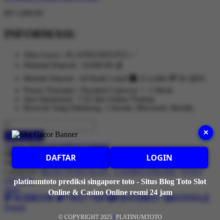
RP 1,000.00
INFORMASI:
Situs Gacor : PLATINUMTOTO ✅
Minimal Deposit : 10,000.00 💰
Metode Deposit : All Bank Lokal 🏧, E-wallet 💳 & QRIS
Proses Transaksi : Payment Gateway +- 1 Menit
Jam Oprasional : 7/24 Jam Online Nontop
Browser Yang Didukung : Chrome, Microsoft, Mozilla
×
Add to Cart
Add to Wish List
Add to Compare
SKU
DAFTAR
LOGIN
90NX04S1-M00FC0
Categories:
BLOG TOTO SLOT
,
CASINO ONLINE
,
TOTO
ONLINE
platinumtoto prediksi singapore toto - Situs Blog Toto Slot
share
Online & Casino Online resmi 24 jam
Facebook
Twitter
Pinterest
Google
Details
© COPYRIGHT 2025
|
PLATINUMTOTO