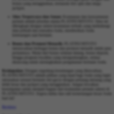
bonus yang menggiurkan, termasuk free spin dan mega
jackpot.
Situs Terpercaya dan Aman:
Keamanan dan kenyamanan
pemain adalah prioritas utama PLATINUMTOTO. Situs ini
dilengkapi dengan sistem keamanan terbaik yang melindungi
data pribadi dan transaksi Anda, memberikan Anda
ketenangan saat bermain.
Bonus dan Promosi Menarik:
PLATINUMTOTO
menawarkan berbagai bonus dan promosi menarik untuk para
pemainnya. Mulai dari bonus selamat datang, bonus deposit,
hingga program loyalitas yang menguntungkan, semua
dirancang untuk meningkatkan pengalaman bermain Anda.
Kesimpulan:
Dengan segudang keuntungan yang ditawarkan,
PLATINUMTOTO adalah pilihan yang tepat bagi Anda yang ingin
merasakan sensasi bermain slot gacor dengan peluang menang yang
lebih besar dan jackpot yang menggiurkan. Jangan lewatkan
kesempatan untuk menjadi bagian dari komunitas pemain sukses di
PLATINUMTOTO. Segera daftar dan raih kemenangan besar Anda
hari ini!
Reviews