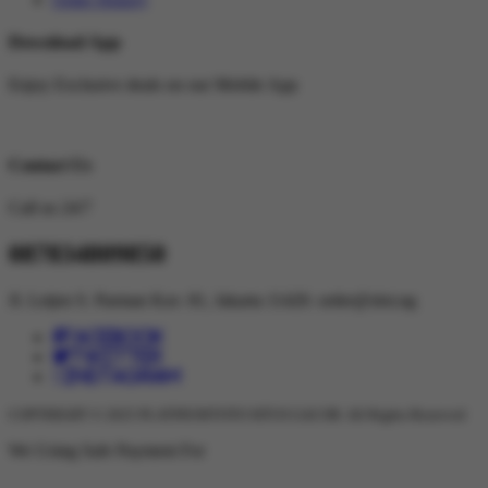
Download App
Enjoy Exclusive deals on our Mobile App
Contact Us
Call us 24/7
087834809850
Jl. Letjen S. Parman Kav. 81, Jakarta 11420.
order@slot.ng
Facebook
Twitter
Instagram
COPYRIGHT © 2025 PLATINUMTOTO SITUS GACOR. All Rights Reserved
We Using Safe Payment For