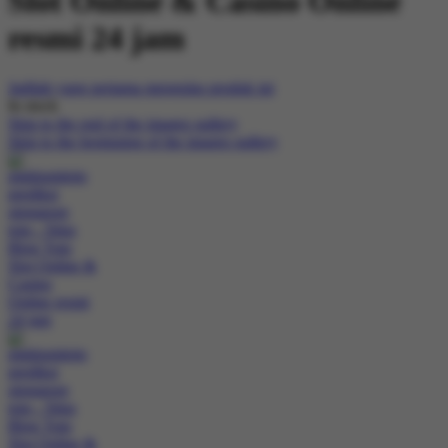
Slot Online & Casino Online
resmi 24 jam
Jadilah yang pertama mengulas produk ini
In stock
Skip to the end of the images gallery
Skip to the beginning of the images gallery