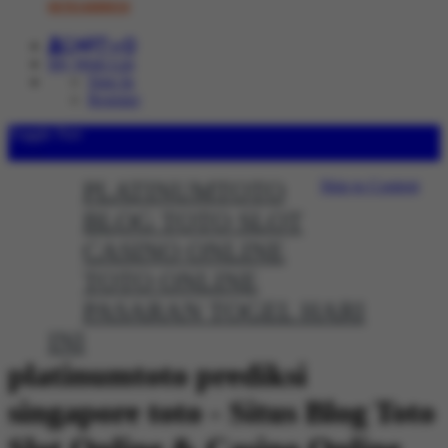
087834809850
Cart
0
My Wish List
Sign In
Register
Toggle Nav
Menu
PLATINUMTOTO
Skip to Content
BLOG TOTO SLOT
CASINO ONLINE
TOTO ONLINE
PASARAN TOGEL HARI
INI
platinumtoto prediksi
singapore toto - Situs Blog Toto