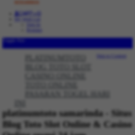
087834809850
Cart
0
My Wish List
Sign In
Register
Toggle Nav
Menu
PLATINUMTOTO
Skip to Content
BLOG TOTO SLOT
CASINO ONLINE
TOTO ONLINE
PASARAN TOGEL HARI
INI
platinumtoto samarinda - Situs
Blog Toto Slot Online & Casino