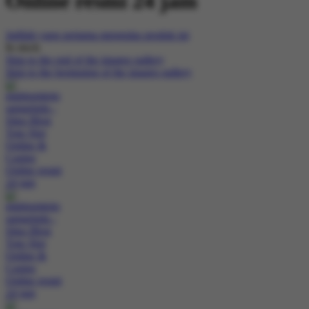
Online resmi 24 jam
Jadilah yang pertama mengulas produk ini
In stock
Skip to the end of the images gallery
Skip to the beginning of the images gallery