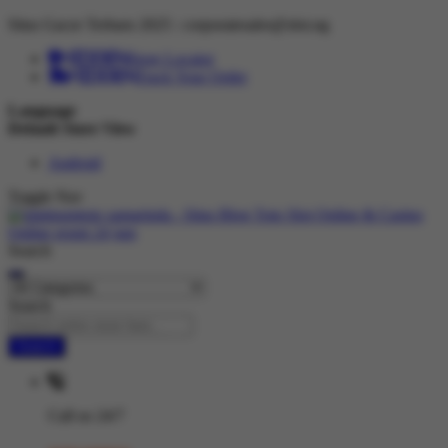
Situs Gacor Terbaru 2025 :
corporatesales@slot.ng
hidden
Store Locator
hidden
Track Your Order
Language
Default Store View
Android
Toggle Nav
Search
Search
Search
Call us 24/7