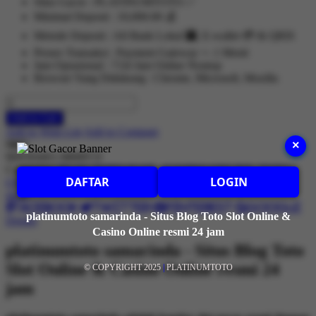
Situs Gacor : PLATINUMTOTO ✅
Minimal Deposit : 10,000.00 💰
Metode Deposit : All Bank Lokal 🏧, E-wallet 💳 & QRIS
Proses Transaksi : Payment Gateway +- 1 Menit
Jam Oprasional : 7/24 Jam Online Nontop
Browser Yang Didukung : Chrome, Microsoft, Mozilla
Add to Cart
Add to Wish List
Add to Compare
SKU
×
90NX04S1-M00FC0
Categories:
BLOG TOTO SLOT
,
CASINO ONLINE
,
TOTO
DAFTAR
LOGIN
ONLINE
share
Facebook
Twitter
Pinterest
Google
platinumtoto samarinda - Situs Blog Toto Slot Online &
Details
Casino Online resmi 24 jam
platinumtoto samarinda - Situs Blog Toto
Slot Online & Casino Online resmi 24
© COPYRIGHT 2025
|
PLATINUMTOTO
jam