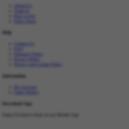
About Us
Trade In
How to Pay
Find a Store
Help
Contact Us
FAQ
Warranty Policy
Privacy Policy
Privacy and Cookie Policy
Information
My Account
Order History
Download App
Enjoy Exclusive deals on our Mobile App