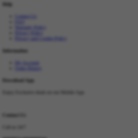
Help
Contact Us
FAQ
Warranty Policy
Privacy Policy
Privacy and Cookie Policy
Information
My Account
Order History
Download App
Enjoy Exclusive deals on our Mobile App
Contact Us
Call us 24/7