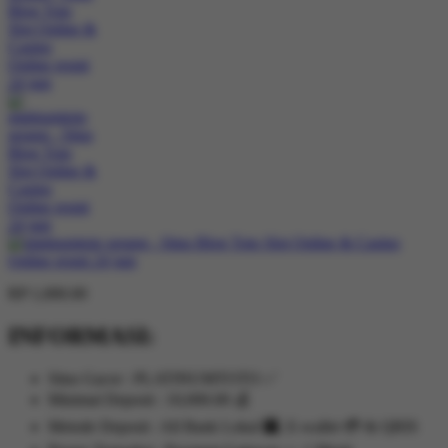
RP 1,000.00
INFORMASI:
Situs Gacor : PLATINUMTOTO ✅
Minimal Deposit : 10,000.00 💰
Metode Deposit : All Bank Lokal 🏧, E-wallet 💳 & QRIS