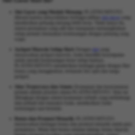
Slot Gacor Hari Ini?
Slot Gacor yang Mudah Menang:
PLATINUMTOTO
dikenal karena menyediakan berbagai pilihan
slot gacor
yang
memberikan peluang menang lebih besar. Tidak hanya itu,
sistem permainan yang adil dan transparan memungkinkan
setiap pemain merasakan kemenangan dengan peluang yang
wajar.
Jackpot Maxwin Setiap Hari:
Dengan
slot
yang
menawarkan jackpot maxwin, Anda memiliki kesempatan
untuk meraih kemenangan besar setiap harinya.
PLATINUMTOTO memberikan berbagai game dengan fitur
bonus yang menggiurkan, termasuk free spin dan mega
jackpot.
Situs Terpercaya dan Aman:
Keamanan dan kenyamanan
pemain adalah prioritas utama PLATINUMTOTO. Situs ini
dilengkapi dengan sistem keamanan terbaik yang melindungi
data pribadi dan transaksi Anda, memberikan Anda
ketenangan saat bermain.
Bonus dan Promosi Menarik:
PLATINUMTOTO
menawarkan berbagai bonus dan promosi menarik untuk para
pemainnya. Mulai dari bonus selamat datang, bonus deposit,
hingga program loyalitas yang menguntungkan, semua