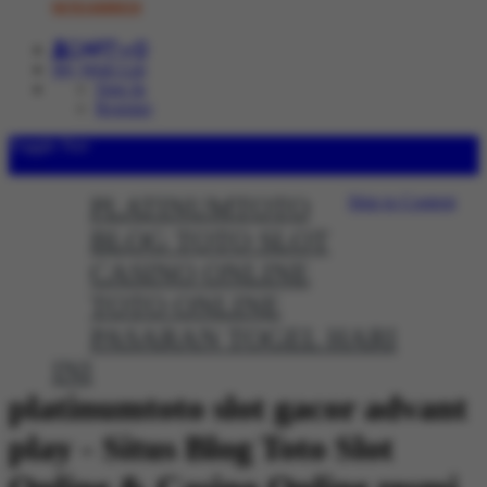
087834809850
Cart
0
My Wish List
Sign In
Register
Toggle Nav
Menu
PLATINUMTOTO
Skip to Content
BLOG TOTO SLOT
CASINO ONLINE
TOTO ONLINE
PASARAN TOGEL HARI
INI
platinumtoto slot gacor advant
play - Situs Blog Toto Slot