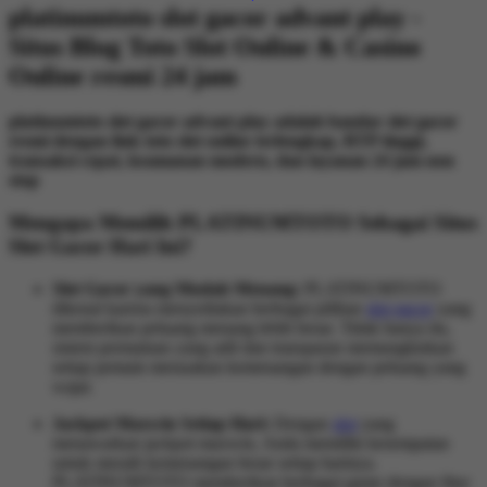
platinumtoto slot gacor advant play -
Situs Blog Toto Slot Online & Casino
Online resmi 24 jam
platinumtoto slot gacor advant play adalah bandar slot gacor
resmi dengan link toto slot online terlengkap, RTP tinggi,
transaksi cepat, keamanan modern, dan layanan 24 jam non
stop
Mengapa Memilih PLATINUMTOTO Sebagai Situs
Slot Gacor Hari Ini?
Slot Gacor yang Mudah Menang:
PLATINUMTOTO
dikenal karena menyediakan berbagai pilihan
slot gacor
yang
memberikan peluang menang lebih besar. Tidak hanya itu,
sistem permainan yang adil dan transparan memungkinkan
setiap pemain merasakan kemenangan dengan peluang yang
wajar.
Jackpot Maxwin Setiap Hari:
Dengan
slot
yang
menawarkan jackpot maxwin, Anda memiliki kesempatan
untuk meraih kemenangan besar setiap harinya.
PLATINUMTOTO memberikan berbagai game dengan fitur