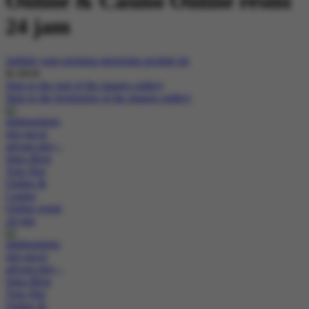
Online & Casino Online resmi
24 jam
Jadilah yang pertama mengulas produk ini
In stock
Skip to the end of the images gallery
Skip to the beginning of the images gallery