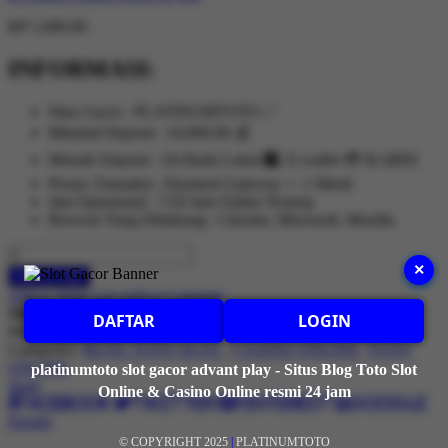
RP 1,000.00
INFORMASI:
Situs Gacor : PLATINUMTOTO ✅
Minimal Deposit : 10,000.00 💰
Metode Deposit : All Bank Lokal 🏧, E-wallet 💳 & QRIS
Proses Transaksi : Payment Gateway +- 1 Menit
Jam Oprasional : 7/24 Jam Online Nontop
Browser Yang Didukung : Chrome, Microsoft, Mozilla
×
Add to Cart
Add to Wish List
Add to Compare
SKU
DAFTAR
LOGIN
90NX04S1-M00FC0
Categories:
BLOG TOTO SLOT
,
CASINO ONLINE
,
TOTO
ONLINE
platinumtoto slot gacor advant play - Situs Blog Toto Slot
share
Online & Casino Online resmi 24 jam
Facebook
Twitter
Pinterest
Google
Details
© COPYRIGHT 2025
|
PLATINUMTOTO