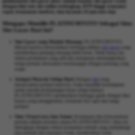
platinumtoto slot gacor joker adalah bandar slot gacor resmi
dengan link toto slot online terlengkap, RTP tinggi, transaksi
cepat, keamanan modern, dan layanan 24 jam non stop
Mengapa Memilih PLATINUMTOTO Sebagai Situs
Slot Gacor Hari Ini?
Slot Gacor yang Mudah Menang:
PLATINUMTOTO
dikenal karena menyediakan berbagai pilihan
slot gacor
yang
memberikan peluang menang lebih besar. Tidak hanya itu,
sistem permainan yang adil dan transparan memungkinkan
setiap pemain merasakan kemenangan dengan peluang yang
wajar.
Jackpot Maxwin Setiap Hari:
Dengan
slot
yang
menawarkan jackpot maxwin, Anda memiliki kesempatan
untuk meraih kemenangan besar setiap harinya.
PLATINUMTOTO memberikan berbagai game dengan fitur
bonus yang menggiurkan, termasuk free spin dan mega
jackpot.
Situs Terpercaya dan Aman:
Keamanan dan kenyamanan
pemain adalah prioritas utama PLATINUMTOTO. Situs ini
dilengkapi dengan sistem keamanan terbaik yang melindungi
data pribadi dan transaksi Anda, memberikan Anda