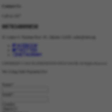
Contact Us
Call us 24/7
087834809850
Jl. Letjen S. Parman Kav. 81, Jakarta 11420.
order@slot.ng
Facebook
Twitter
Instagram
COPYRIGHT © 2025 PLATINUMTOTO SITUS GACOR. All Rights Reserved
We Using Safe Payment For
Name
*
Email
*
Country