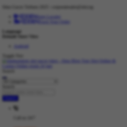
Situs Gacor Terbaru 2025 :
corporatesales@slot.ng
hidden
Store Locator
hidden
Track Your Order
Language
Default Store View
Android
Toggle Nav
Search
Search
Search
Call us 24/7