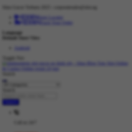
Situs Gacor Terbaru 2025 :
corporatesales@slot.ng
hidden
Store Locator
hidden
Track Your Order
Language
Default Store View
Android
Toggle Nav
Search
Search
Search
Call us 24/7