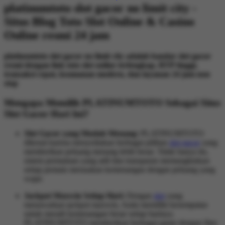
platinumtoto slot gacor no limit city -
Situs Blog Toto Slot Online & Casino
Online resmi 24 jam
platinumtoto slot gacor no limit city adalah bandar slot gacor
resmi dengan link toto slot online terlengkap, RTP tinggi,
transaksi cepat, keamanan modern, dan layanan 24 jam non
stop
Mengapa Memilih PLATINUMTOTO Sebagai Situs
Slot Gacor Hari Ini?
Slot Gacor yang Mudah Menang:
PLATINUMTOTO
dikenal karena menyediakan berbagai pilihan
slot gacor
yang
memberikan peluang menang lebih besar. Tidak hanya itu,
sistem permainan yang adil dan transparan memungkinkan
setiap pemain merasakan kemenangan dengan peluang yang
wajar.
Jackpot Maxwin Setiap Hari:
Dengan
slot
yang
menawarkan jackpot maxwin, Anda memiliki kesempatan
untuk meraih kemenangan besar setiap harinya.
PLATINUMTOTO memberikan berbagai game dengan fitur