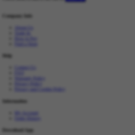
Company Info
About Us
Trade In
How to Pay
Find a Store
Help
Contact Us
FAQ
Warranty Policy
Privacy Policy
Privacy and Cookie Policy
Information
My Account
Order History
Download App