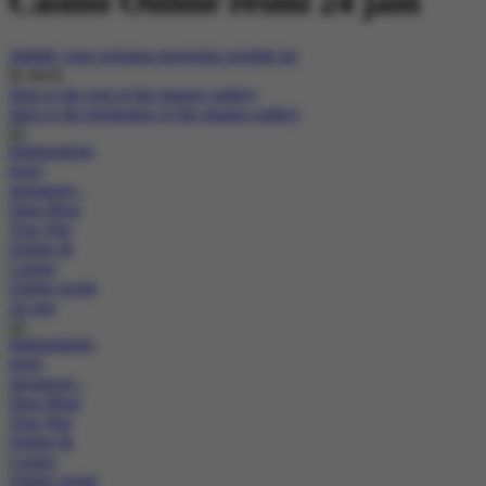
Casino Online resmi 24 jam
Jadilah yang pertama mengulas produk ini
In stock
Skip to the end of the images gallery
Skip to the beginning of the images gallery