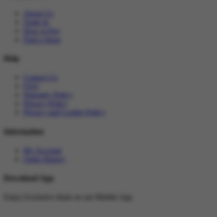
About Us
Trade In
How to Pay
Find a Store
Help
Contact Us
FAQ
Warranty Policy
Privacy Policy
Privacy and Cookie Policy
Information
My Account
Order History
Download App
Enjoy Exclusive deals on our Mobile App