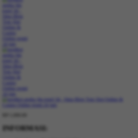
RP 1,000.00
INFORMASI: