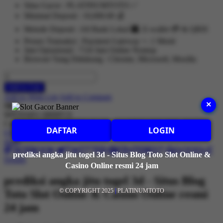
Situs Gacor : PLATINUMTOTO ✅
Minimal Deposit : 10,000.00 💰
Metode Deposit : All Bank Lokal 🏧, E-wallet 💳 & QRIS
Proses Transaksi : Payment Gateway +- 1 Menit
Jam Oprasional : 7/24 Jam Online Nontop
Browser Yang Didukung : Chrome, Microsoft, Mozilla
Add to Cart
Add to Wish List
Add to Compare
×
SKU
90NX04S1-M00FC0
Categories:
BLOG TOTO SLOT
,
CASINO ONLINE
,
TOTO
DAFTAR
LOGIN
ONLINE
share
Facebook
Twitter
Pinterest
Google
prediksi angka jitu togel 3d - Situs Blog Toto Slot Online &
Details
Casino Online resmi 24 jam
prediksi angka jitu togel 3d - Situs Blog
© COPYRIGHT 2025
|
PLATINUMTOTO
Toto Slot Online & Casino Online resmi
24 jam