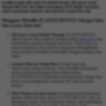
prediksi angka jitu togel 3d adalah bandar slot gacor resmi
dengan link toto slot online terlengkap, RTP tinggi, transaksi
cepat, keamanan modern, dan layanan 24 jam non stop
Mengapa Memilih PLATINUMTOTO Sebagai Situs
Slot Gacor Hari Ini?
Slot Gacor yang Mudah Menang:
PLATINUMTOTO
dikenal karena menyediakan berbagai pilihan
slot gacor
yang
memberikan peluang menang lebih besar. Tidak hanya itu,
sistem permainan yang adil dan transparan memungkinkan
setiap pemain merasakan kemenangan dengan peluang yang
wajar.
Jackpot Maxwin Setiap Hari:
Dengan
slot
yang
menawarkan jackpot maxwin, Anda memiliki kesempatan
untuk meraih kemenangan besar setiap harinya.
PLATINUMTOTO memberikan berbagai game dengan fitur
bonus yang menggiurkan, termasuk free spin dan mega
jackpot.
Situs Terpercaya dan Aman:
Keamanan dan kenyamanan
pemain adalah prioritas utama PLATINUMTOTO. Situs ini
dilengkapi dengan sistem keamanan terbaik yang melindungi