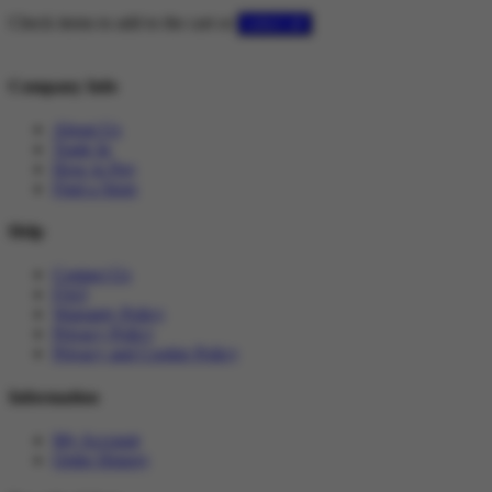
Check items to add to the cart or
select all
Company Info
About Us
Trade In
How to Pay
Find a Store
Help
Contact Us
FAQ
Warranty Policy
Privacy Policy
Privacy and Cookie Policy
Information
My Account
Order History