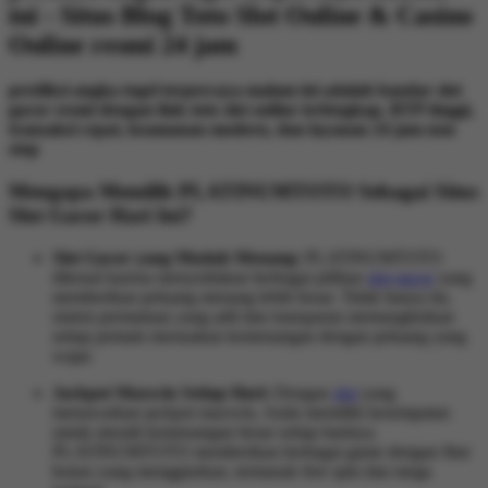
ini - Situs Blog Toto Slot Online & Casino
Online resmi 24 jam
prediksi angka togel terpercaya malam ini adalah bandar slot
gacor resmi dengan link toto slot online terlengkap, RTP tinggi,
transaksi cepat, keamanan modern, dan layanan 24 jam non
stop
Mengapa Memilih PLATINUMTOTO Sebagai Situs
Slot Gacor Hari Ini?
Slot Gacor yang Mudah Menang:
PLATINUMTOTO
dikenal karena menyediakan berbagai pilihan
slot gacor
yang
memberikan peluang menang lebih besar. Tidak hanya itu,
sistem permainan yang adil dan transparan memungkinkan
setiap pemain merasakan kemenangan dengan peluang yang
wajar.
Jackpot Maxwin Setiap Hari:
Dengan
slot
yang
menawarkan jackpot maxwin, Anda memiliki kesempatan
untuk meraih kemenangan besar setiap harinya.
PLATINUMTOTO memberikan berbagai game dengan fitur
bonus yang menggiurkan, termasuk free spin dan mega