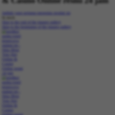
& Casino Online resmi 24 jam
Jadilah yang pertama mengulas produk ini
In stock
Skip to the end of the images gallery
Skip to the beginning of the images gallery