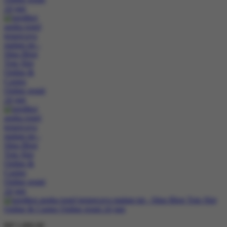
RP 1,000.00