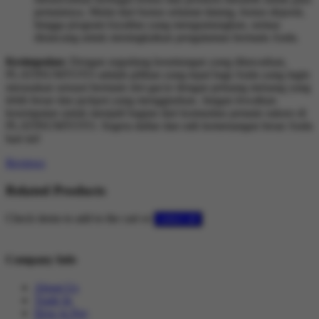
pemainnya. Mulai dari bonus selamat datang, bonus deposit,
hingga program loyalitas yang menguntungkan, semua
dirancang untuk meningkatkan pengalaman bermain Anda.
Kesimpulan:
Dengan segudang keuntungan yang ditawarkan,
PLATINUMTOTO adalah pilihan yang tepat bagi Anda yang ingin
merasakan sensasi bermain slot gacor dengan peluang menang yang
lebih besar dan jackpot yang menggiurkan. Jangan lewatkan
kesempatan untuk menjadi bagian dari komunitas pemain sukses di
PLATINUMTOTO. Segera daftar dan raih kemenangan besar Anda
hari ini!
Reviews
Related Products
Check items to add to the cart or
select all
Company Info
About Us
Trade In
How to Pay