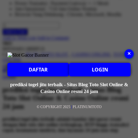
Proses Transaksi : Payment Gateway +- 1 Menit
Jam Oprasional : 7/24 Jam Online Nontop
Browser Yang Didukung : Chrome, Microsoft, Mozilla
Add to Cart
Add to Wish List
Add to Compare
SKU
90NX04S1-M00FC0
×
Categories:
BLOG TOTO SLOT
,
CASINO ONLINE
,
TOTO
ONLINE
share
DAFTAR
LOGIN
Facebook
Twitter
Pinterest
Google
Details
prediksi togel jitu terbaik - Situs Blog Toto Slot Online &
prediksi togel jitu terbaik - Situs Blog
Casino Online resmi 24 jam
Toto Slot Online & Casino Online resmi
24 jam
© COPYRIGHT 2025
|
PLATINUMTOTO
prediksi togel jitu terbaik adalah bandar slot gacor resmi
dengan link toto slot online terlengkap, RTP tinggi, transaksi
cepat, keamanan modern, dan layanan 24 jam non stop