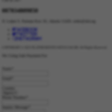
087834809850
Jl. Letjen S. Parman Kav. 81, Jakarta 11420.
order@slot.ng
Facebook
Twitter
Instagram
COPYRIGHT © 2025 PLATINUMTOTO SITUS GACOR. All Rights Reserved
We Using Safe Payment For
Name
*
Email
*
Country
Phone Number
*
Inquiry Message
*