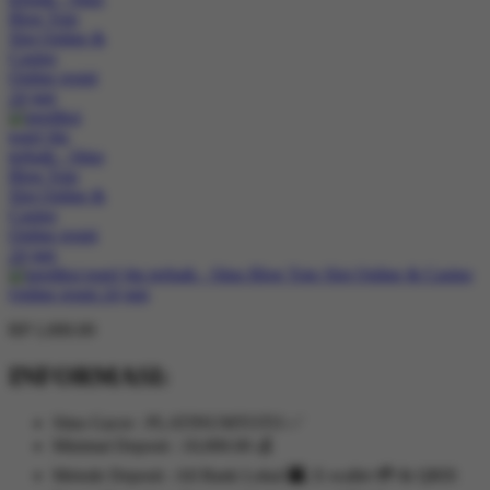
RP 1,000.00
INFORMASI:
Situs Gacor : PLATINUMTOTO ✅
Minimal Deposit : 10,000.00 💰
Metode Deposit : All Bank Lokal 🏧, E-wallet 💳 & QRIS