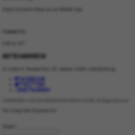
Enjoy Exclusive deals on our Mobile App
Contact Us
Call us 24/7
087834809850
Jl. Letjen S. Parman Kav. 81, Jakarta 11420.
order@slot.ng
Facebook
Twitter
Instagram
COPYRIGHT © 2025 PLATINUMTOTO SITUS GACOR. All Rights Reserved
We Using Safe Payment For
Name
*