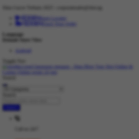
Situs Gacor Terbaru 2025 :
corporatesales@slot.ng
hidden
Store Locator
hidden
Track Your Order
Language
Default Store View
Android
Toggle Nav
Search
Search
Search
Call us 24/7