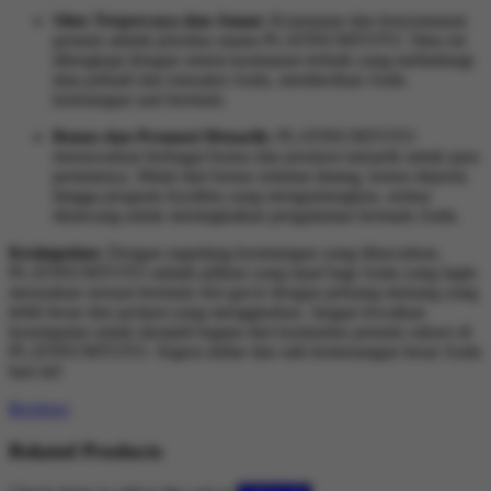
Situs Terpercaya dan Aman:
Keamanan dan kenyamanan
pemain adalah prioritas utama PLATINUMTOTO. Situs ini
dilengkapi dengan sistem keamanan terbaik yang melindungi
data pribadi dan transaksi Anda, memberikan Anda
ketenangan saat bermain.
Bonus dan Promosi Menarik:
PLATINUMTOTO
menawarkan berbagai bonus dan promosi menarik untuk para
pemainnya. Mulai dari bonus selamat datang, bonus deposit,
hingga program loyalitas yang menguntungkan, semua
dirancang untuk meningkatkan pengalaman bermain Anda.
Kesimpulan:
Dengan segudang keuntungan yang ditawarkan,
PLATINUMTOTO adalah pilihan yang tepat bagi Anda yang ingin
merasakan sensasi bermain slot gacor dengan peluang menang yang
lebih besar dan jackpot yang menggiurkan. Jangan lewatkan
kesempatan untuk menjadi bagian dari komunitas pemain sukses di
PLATINUMTOTO. Segera daftar dan raih kemenangan besar Anda
hari ini!
Reviews
Related Products