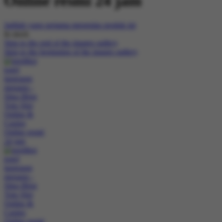
Online resmi 24 jam
Jadilah yang pertama mengulas produk ini
In stock
Skip to the end of the images gallery
Skip to the beginning of the images gallery