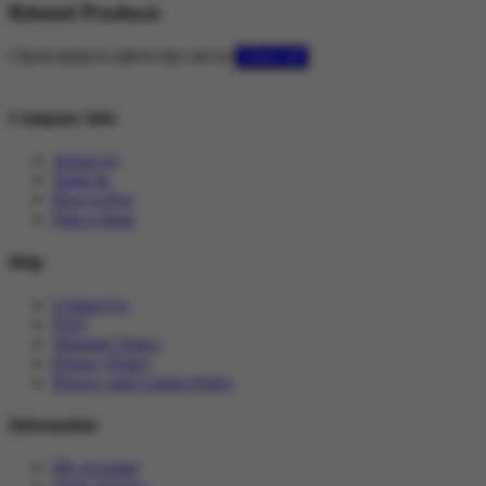
Related Products
Check items to add to the cart or
select all
Company Info
About Us
Trade In
How to Pay
Find a Store
Help
Contact Us
FAQ
Warranty Policy
Privacy Policy
Privacy and Cookie Policy
Information
My Account