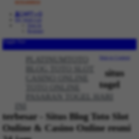
087834809850
Cart
0
My Wish List
Sign In
Register
Toggle Nav
Menu
PLATINUMTOTO
Skip to Content
BLOG TOTO SLOT
situs
CASINO ONLINE
togel
TOTO ONLINE
PASARAN TOGEL HARI
INI
terbesar - Situs Blog Toto Slot
Online & Casino Online resmi