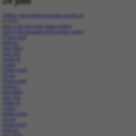
24 jam
Jadilah yang pertama mengulas produk ini
In stock
Skip to the end of the images gallery
Skip to the beginning of the images gallery