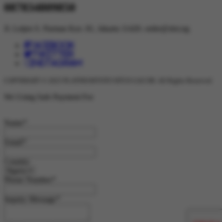
087834809850
Jl. Letjen S. Parman Kav. 81, Jakarta 11420.
order@slot.ng
Facebook
Twitter
Instagram
COPYRIGHT © 2025 PLATINUMTOTO SITUS GACOR. All Rights Reserved
We Using Safe Payment For
Name
*
Email
*
Country
Phone Number
*
Inquiry Message
*