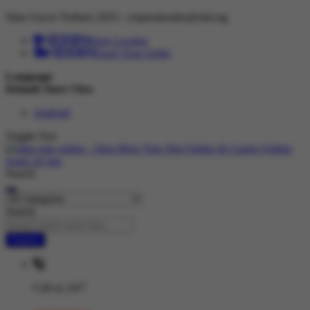
Situs Gacor Terbaru 2025 :
corporatesales@slot.ng
hidden
Store Locator
hidden
Track Your Order
Language
Default Store View
Android
Toggle Nav
Search
Search
Search
Call us 24/7