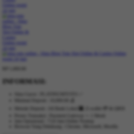
RP 1,000.00
INFORMASI:
Situs Gacor : PLATINUMTOTO ✅
Minimal Deposit : 10,000.00 💰
Metode Deposit : All Bank Lokal 🏧, E-wallet 💳 & QRIS
Proses Transaksi : Payment Gateway +- 1 Menit
Jam Oprasional : 7/24 Jam Online Nontop
Browser Yang Didukung : Chrome, Microsoft, Mozilla