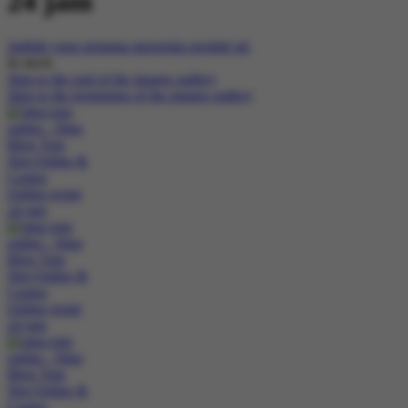
24 jam
Jadilah yang pertama mengulas produk ini
In stock
Skip to the end of the images gallery
Skip to the beginning of the images gallery