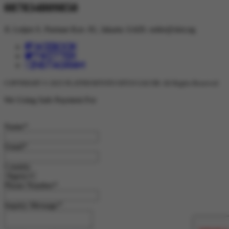
087834809850
Jl. Letjen S. Parman Kav. 81, Jakarta 11420.
order@slot.ng
Facebook
Twitter
Instagram
COPYRIGHT © 2025 PLATINUMTOTO SITUS GACOR. All Rights Reserved
We Using Safe Payment For
Name
*
Email
*
Country
Phone Number
*
Inquiry Message
*