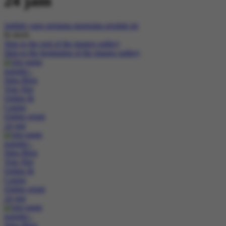
24 jam
Jadilah yang pertama mengulas produk ini
In stock
Skip to the end of the images gallery
Skip to the beginning of the images gallery