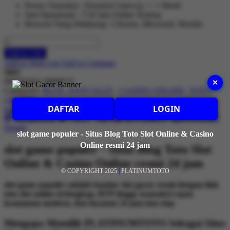
Proses Transaksi : Payment Gateway +- 1 Menit
Jam Oprasional : 7/24 Jam Online Nontop
Browser Yang Didukung : Chrome, Microsoft, Mozilla
Add to Cart
Add to Wish List
Add to Compare
SKU
90NX04S1-M00FC0
×
Categories:
BLOG TOTO SLOT
,
CASINO ONLINE
,
TOTO
ONLINE
DAFTAR
LOGIN
share
Facebook
Twitter
Pinterest
Google
Details
slot game populer - Situs Blog Toto Slot Online & Casino
Online resmi 24 jam
slot game populer - Situs Blog Toto Slot
Online & Casino Online resmi 24 jam
© COPYRIGHT 2025
|
PLATINUMTOTO
slot game populer adalah bandar slot gacor resmi dengan link
toto slot online terlengkap, RTP tinggi, transaksi cepat,
keamanan modern, dan layanan 24 jam non stop
Mengapa Memilih PLATINUMTOTO Sebagai Situs