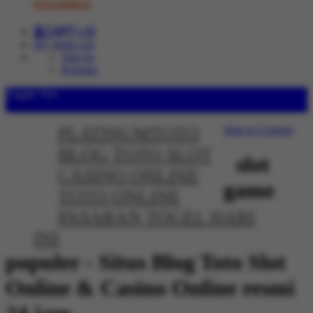
087834809850
Cart
0
My Wish List
Sign In
Register
Toggle Nav
Menu
PLATINUMTOTO
Skip to Content
BLOG TOTO SLOT
slot
CASINO ONLINE
game
TOTO ONLINE
PASARAN TOGEL HARI
INI
populer - Situs Blog Toto Slot
Online & Casino Online resmi