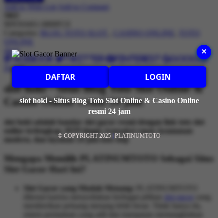
Add to Wish List
Add to Compare
SKU
90NX04S1-M00FC0
Categories:
BLOG TOTO SLOT
,
CASINO ONLINE
,
TOTO
ONLINE
share
×
Facebook
Twitter
Pinterest
Google
Details
DAFTAR
LOGIN
slot hoki - Situs Blog Toto Slot Online &
Casino Online resmi 24 jam
slot hoki - Situs Blog Toto Slot Online & Casino Online
resmi 24 jam
slot hoki adalah bandar slot gacor resmi dengan link toto slot
online terlengkap, RTP tinggi, transaksi cepat, keamanan
© COPYRIGHT 2025
|
PLATINUMTOTO
modern, dan layanan 24 jam non stop
Mengapa Memilih PLATINUMTOTO Sebagai Situs
Slot Gacor Hari Ini?
Slot Gacor yang Mudah Menang:
PLATINUMTOTO
dikenal karena menyediakan berbagai pilihan
slot gacor
yang
memberikan peluang menang lebih besar. Tidak hanya itu,
sistem permainan yang adil dan transparan memungkinkan