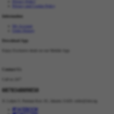
Privacy Policy
Privacy and Cookie Policy
Information
My Account
Order History
Download App
Enjoy Exclusive deals on our Mobile App
Contact Us
Call us 24/7
087834809850
Jl. Letjen S. Parman Kav. 81, Jakarta 11420.
order@slot.ng
Facebook
Twitter