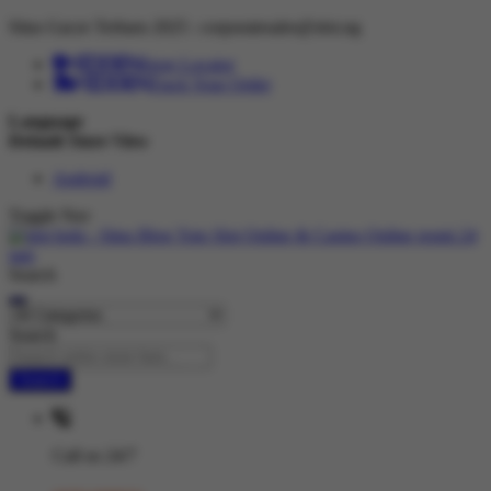
Situs Gacor Terbaru 2025 :
corporatesales@slot.ng
hidden
Store Locator
hidden
Track Your Order
Language
Default Store View
Android
Toggle Nav
Search
Search
Search
Call us 24/7