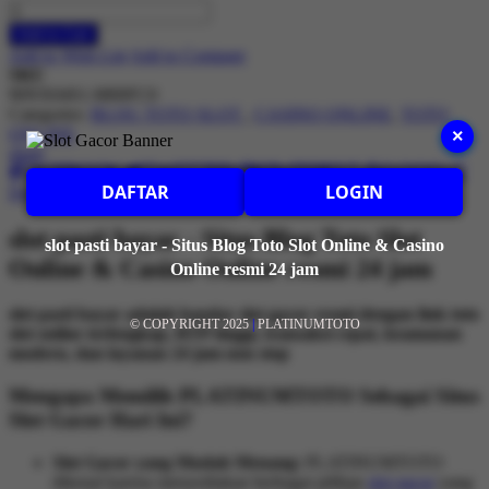
Add to Cart
Add to Wish List
Add to Compare
SKU
90NX04S1-M00FC0
Categories:
BLOG TOTO SLOT
,
CASINO ONLINE
,
TOTO
ONLINE
×
share
Facebook
Twitter
Pinterest
Google
DAFTAR
LOGIN
Details
slot pasti bayar - Situs Blog Toto Slot
slot pasti bayar - Situs Blog Toto Slot Online & Casino
Online & Casino Online resmi 24 jam
Online resmi 24 jam
slot pasti bayar adalah bandar slot gacor resmi dengan link toto
© COPYRIGHT 2025
|
PLATINUMTOTO
slot online terlengkap, RTP tinggi, transaksi cepat, keamanan
modern, dan layanan 24 jam non stop
Mengapa Memilih PLATINUMTOTO Sebagai Situs
Slot Gacor Hari Ini?
Slot Gacor yang Mudah Menang:
PLATINUMTOTO
dikenal karena menyediakan berbagai pilihan
slot gacor
yang