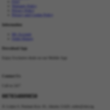
FAQ
Warranty Policy
Privacy Policy
Privacy and Cookie Policy
Information
My Account
Order History
Download App
Enjoy Exclusive deals on our Mobile App
Contact Us
Call us 24/7
087834809850
Jl. Letjen S. Parman Kav. 81, Jakarta 11420.
order@slot.ng