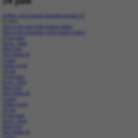
24 jam
Jadilah yang pertama mengulas produk ini
In stock
Skip to the end of the images gallery
Skip to the beginning of the images gallery