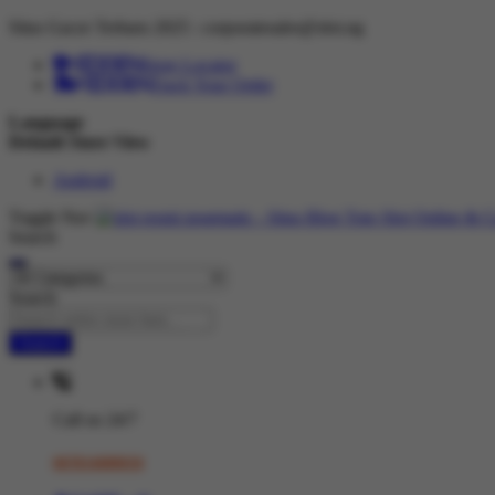
Situs Gacor Terbaru 2025 :
corporatesales@slot.ng
hidden
Store Locator
hidden
Track Your Order
Language
Default Store View
Android
Toggle Nav
Search
Search
Search
Call us 24/7
087834809850