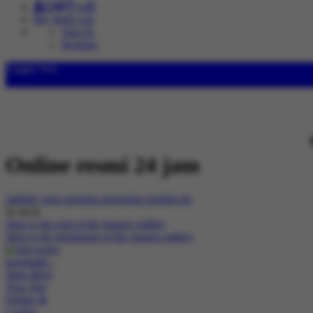
Cart
0
My Wish List
Sign In
Register
Toggle Nav
Menu
PLATINUMTOTO
BLOG 
PASARAN TOGEL HARI INI
Online resmi 24 jam
Jadilah yang pertama mengulas produk ini
In stock
Skip to the end of the images gallery
Skip to the beginning of the images gallery