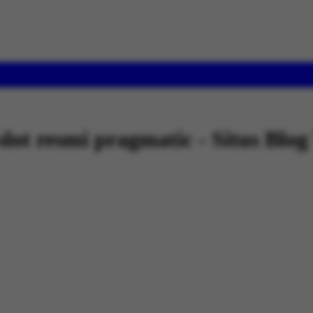
TOTO SLOT
CASINO ONLINE
slot resmi pragmatic - Situs Blo