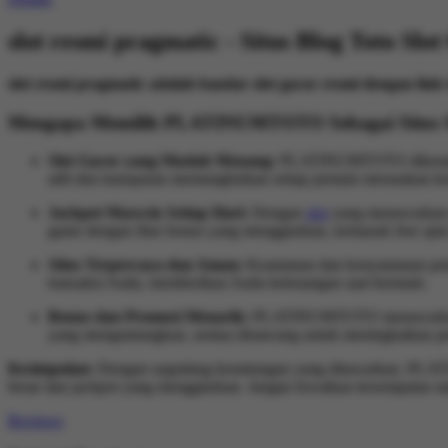
slot resmi pragmatic - Situs Blog Toto Slo
slot resmi pragmatic adalah bandar slot gacor resmi dengan link
Mengapa Memilih PLATINUMTOTO Sebagai Situs Sl
Slot Gacor yang Mudah Menang:
PLATINUMTOTO dikenal k
adil dan transparan memungkinkan setiap pemain merasakan k
Jackpot Maxwin Setiap Hari:
Dengan
slot
yang menawarkan 
game dengan fitur bonus yang menggiurkan, termasuk free spin
Situs Terpercaya dan Aman:
Keamanan dan kenyamanan pemai
transaksi Anda, memberikan Anda ketenangan saat bermain.
Bonus dan Promosi Menarik:
PLATINUMTOTO menawarkan berb
yang menguntungkan, semua dirancang untuk meningkatkan p
Kesimpulan:
Dengan segudang keuntungan yang ditawarkan, PLATIN
besar dan jackpot yang menggiurkan. Jangan lewatkan kesempatan u
Reviews