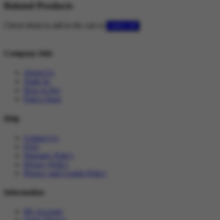
Related Products
Check items to add to the cart or
select all
Company Info
About Us
Trade In
How to Pay
Find a Store
Help
Contact Us
FAQ
Warranty Policy
Privacy Policy
Privacy and Cookie Policy
Information
My Account