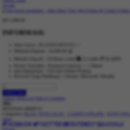
RP 1,000.00
INFORMASI:
Situs Gacor : PLATINUMTOTO ✅
Minimal Deposit : 10,000.00 💰
Metode Deposit : All Bank Lokal 🏧, E-wallet 💳 & QRIS
Proses Transaksi : Payment Gateway +- 1 Menit
Jam Oprasional : 7/24 Jam Online Nontop
Browser Yang Didukung : Chrome, Microsoft, Mozilla
Add to Cart
Add to Wish List
Add to Compare
SKU
90NX04S1-M00FC0
Categories:
BLOG TOTO SLOT
,
CASINO ONLINE
,
TOTO ONL
share
Facebook
Twitter
Pinterest
Google
Details