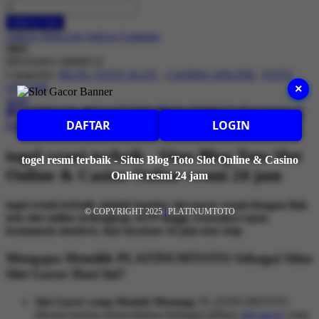
Add to Cart
Add to Wish List
Add to Compare
SKU
90NX04S1-M00FC0
Categories:
BLOG TOTO SLOT
,
CASINO ONLINE
,
TOTO
ONLINE
×
share
Facebook
Twitter
Pinterest
Google
DAFTAR
LOGIN
Details
togel resmi terbaik - Situs Blog Toto Slot
togel resmi terbaik - Situs Blog Toto Slot Online & Casino
Online & Casino Online resmi 24 jam
Online resmi 24 jam
togel resmi terbaik adalah bandar slot gacor resmi dengan link
© COPYRIGHT 2025
|
PLATINUMTOTO
toto slot online terlengkap, RTP tinggi, transaksi cepat,
keamanan modern, dan layanan 24 jam non stop
Mengapa Memilih PLATINUMTOTO Sebagai Situs
Slot Gacor Hari Ini?
Slot Gacor yang Mudah Menang:
PLATINUMTOTO
dikenal karena menyediakan berbagai pilihan
slot gacor
yang