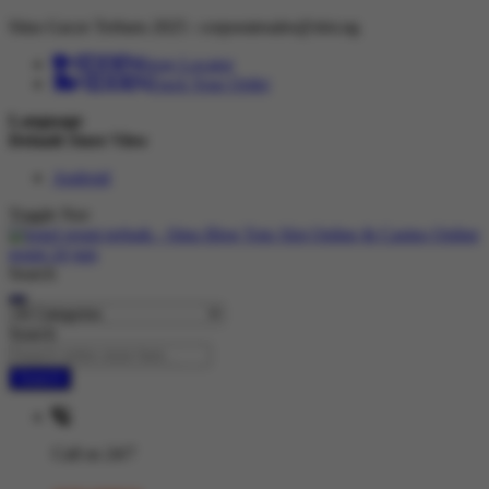
Situs Gacor Terbaru 2025 :
corporatesales@slot.ng
hidden
Store Locator
hidden
Track Your Order
Language
Default Store View
Android
Toggle Nav
Search
Search
Search
Call us 24/7