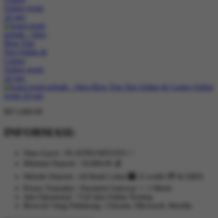
RP 1,000.00
INFORMASI:
Situs Gacor : PLATINUMTOTO ✅
Minimal Deposit : 10,000.00 💰
Metode Deposit : All Bank Lokal 🏧, E-wallet 💳 & QRIS
Proses Transaksi : Payment Gateway +- 1 Menit
Jam Oprasional : 7/24 Jam Online Nontop
Browser Yang Didukung : Chrome, Microsoft, Mozilla