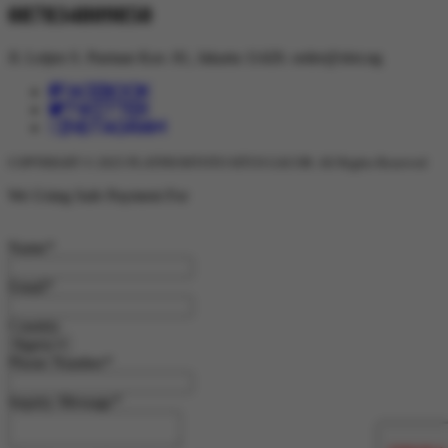
087834809850
Jl. Letjen S. Parman Kav. 81, Jakarta 11420.
order@slot.ng
Facebook
Twitter
Instagram
COPYRIGHT © 2025 PLATINUMTOTO SITUS GACOR. All Rights Reserved
We Using Safe Payment For
Name
*
Email
*
Country
Phone Number
*
Inquiry Message
*