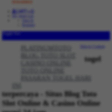
087834809850
Cart
0
My Wish List
Sign In
Register
Toggle Nav
Menu
PLATINUMTOTO
Skip to Content
BLOG TOTO SLOT
togel
CASINO ONLINE
TOTO ONLINE
PASARAN TOGEL HARI
INI
terpercaya - Situs Blog Toto
Slot Online & Casino Online