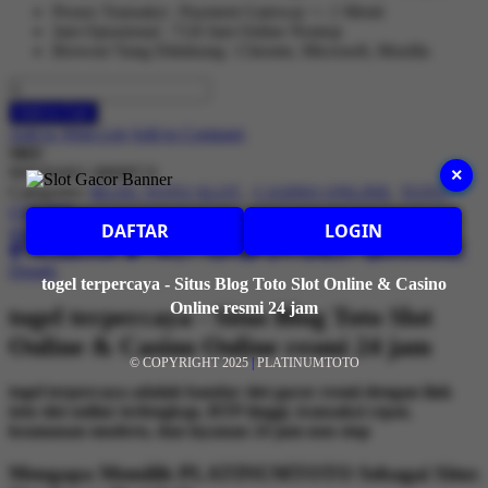
Proses Transaksi : Payment Gateway +- 1 Menit
Jam Oprasional : 7/24 Jam Online Nontop
Browser Yang Didukung : Chrome, Microsoft, Mozilla
Add to Cart
Add to Wish List
Add to Compare
SKU
90NX04S1-M00FC0
×
Categories:
BLOG TOTO SLOT
,
CASINO ONLINE
,
TOTO
ONLINE
DAFTAR
LOGIN
share
Facebook
Twitter
Pinterest
Google
Details
togel terpercaya - Situs Blog Toto Slot Online & Casino
Online resmi 24 jam
togel terpercaya - Situs Blog Toto Slot
Online & Casino Online resmi 24 jam
© COPYRIGHT 2025
|
PLATINUMTOTO
togel terpercaya adalah bandar slot gacor resmi dengan link
toto slot online terlengkap, RTP tinggi, transaksi cepat,
keamanan modern, dan layanan 24 jam non stop
Mengapa Memilih PLATINUMTOTO Sebagai Situs